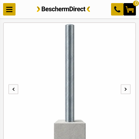
Meteen
0
naar de
content