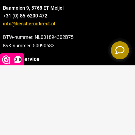
Banmolen 9, 5768 ET
Meijel
+31 (0) 85-6200 472
info@beschermdirect.nl
BTW-nummer: NL001894302B75
KvK-nummer: 50090682
Klantenservice
8,9
Categorieën
Sectoren