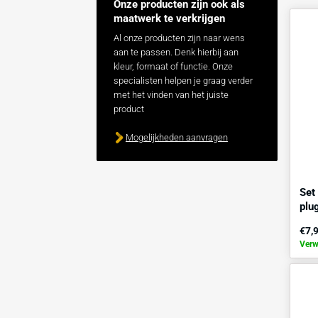
Onze producten zijn ook als
maatwerk te verkrijgen
Al onze producten zijn naar wens
aan te passen. Denk hierbij aan
kleur, formaat of functie. Onze
specialisten helpen je graag verder
met het vinden van het juiste
product
Mogelijkheden aanvragen