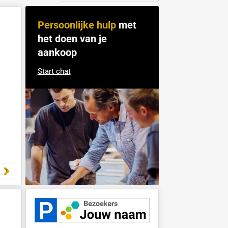
Sorteren op:
Persoonlijke hulp
m
het doen van je
aankoop
Start chat
 bouten 10x140 en
14x135