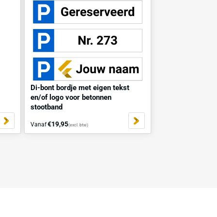
w)
ertijd: 5 werkdagen
 bouten 10x140 en
Di-bont bordje met eigen t
14x135
en/of logo voor betonnen
stootband
w)