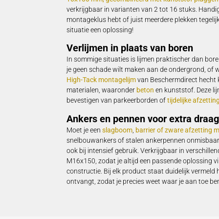
Een goede montage valt of staat met het
ankers komt je project niet verder. Bi
Stevig, duurzaam en afgestemd op onz
Schroeven en pluggen voor
Het bevestigen van
palen
,
borden
of
beu
pluggen. In ons assortiment vind je com
gebruikte diameters en ondergronden. K
10x100 mm, gecombineerd met kunsts
verkrijgbaar in varianten van 2 tot 16 s
montageklus hebt of juist meerdere plekk