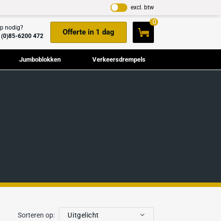
Hulp nodig?
Offerte in 1 dag
+31(0)85-6200 472
Cameramasten
Jumboblokken
Verkeers
erialen