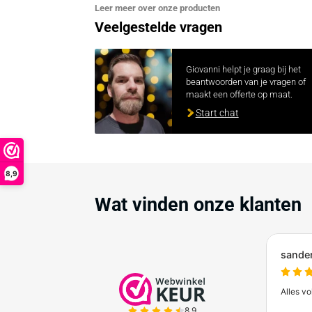
Leer meer over onze producten
Veelgestelde vragen
Giovanni helpt je gra
beantwoorden van je
maakt een offerte o
Start chat