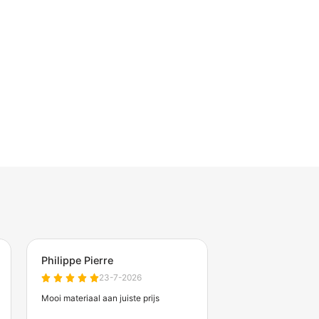
€19,95
ertijd: 2 werkdagen
Vanaf
(excl. btw)