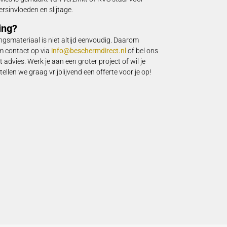
gbomen, paaltjes of hekken geldt: zonder de juiste schroeven,
ssortiment bevestigingsmaterialen waarmee je meteen aan de s
derdelen voor specifieke toepassingen
net iets extra’s nodig. Denk aan hijsoogbouten om barrières te
of spanbanden voor het zekeren van tijdelijke constructies. De
zorgen ervoor dat je flexibel kunt werken, ook als je constructies
eren of herplaatsen. Alles is gemaakt van verzinkt of RVS staa
escherming tegen weersinvloeden en slijtage.