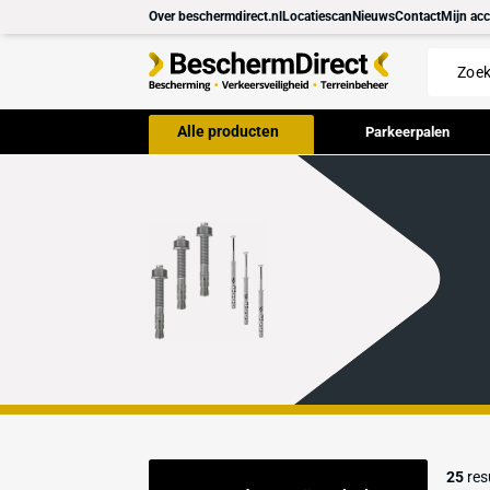
Meteen
Over beschermdirect.nl
Locatiescan
Nieuws
Con
naar de
content
Alle producten
Parkeer