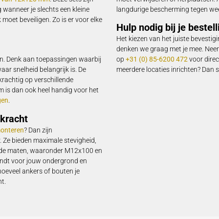
 juiste bevestigingsmateriaal. Voor zowel verkeersborden, sla
j Beschermdirect vind je daarom een zorgvuldig samengesteld a
e andere producten!
 iedere toepassing
Extra on
gels
begint meestal met schroeven en
Soms heb je 
plete sets die al zijn afgestemd op de meest
verplaatsen 
ijk bijvoorbeeld naar de
RVS schroeven in
accessoires
tof pluggen van 12x120 mm
. Deze sets zijn
moet verwijd
tuks. Handig wanneer je slechts een kleine
langdurige b
en tegelijk moet beveiligen. Zo is er voor elke