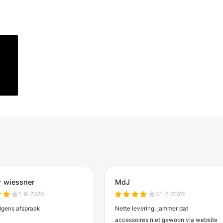
Verwachte levertijd: 5 werkdagen
Verwachte lev
Vorige
1
2
ag bij het
 vragen of
p maat.