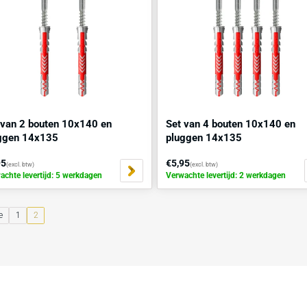
€7,95
€4,95
(excl. btw)
(excl. bt
Verwachte levertijd: 5 werkdagen
Verwachte lev
Set van 2 bouten 10x140 en
Set van 4
pluggen 14x135
pluggen 
€2,95
€5,95
(excl. btw)
(excl. bt