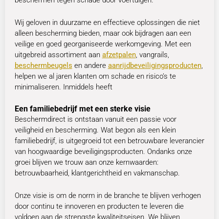
beschermen tegen schade door voertuigen.
Wij geloven in duurzame en effectieve oplossingen die niet
alleen bescherming bieden, maar ook bijdragen aan een
veilige en goed georganiseerde werkomgeving. Met een
uitgebreid assortiment aan
afzetpalen
, vangrails,
beschermbeugels
en andere
aanrijdbeveiligingsproducten
,
helpen we al jaren klanten om schade en risico’s te
minimaliseren. Inmiddels heeft
Een familiebedrijf met een sterke visie
Beschermdirect is ontstaan vanuit een passie voor
veiligheid en bescherming. Wat begon als een klein
familiebedrijf, is uitgegroeid tot een betrouwbare leverancier
van hoogwaardige beveiligingsproducten. Ondanks onze
groei blijven we trouw aan onze kernwaarden:
betrouwbaarheid, klantgerichtheid en vakmanschap.
Onze visie is om de norm in de branche te blijven verhogen
door continu te innoveren en producten te leveren die
voldoen aan de strengste kwaliteitseisen. We blijven