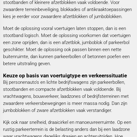
stootbanden of kleinere afzetblokken vaak voldoende. Voor
zwaardere terreinbeveiliging, blokkades of antikraaktoepassingen
kies je eerder voor zwaardere afzetblokken of jumboblokken.
Moet de oplossing vooral voertuigen laten stoppen, dan is een
stootband logisch. Moet de oplossing voorkomen dat voertuigen
een zone oprijden, dan is een afzetblok, jumboblok of parkeerbol
geschikter. Moet de oplossing ook passen binnen een nette
buitenruimte, dan kunnen parkeerbollen of betonnen poefen een
betere uitstraling geven.
Keuze op basis van voertuigtype en verkeerssituatie
Bij personenauto’s en lichte bedrijfswagens zijn parkeerbollen,
stootbanden en compacte afzetblokken vaak voldoende. Bij
vrachtwagens, bouwverkeer, laadzones of bedrijfsterreinen met
zwaardere verkeersbewegingen is meer massa nodig. Dan zijn
jumboblokken of zware afzetblokken vaak verstandiger.
Kijk ook naar snelheid, draaicirkel en manoeuvreerruimte. Op een
rustig parkeerterrein is de belasting anders dan bij een laadzone
waar vrachtwagens dagelijks draaien en achteruitrijden. Hoe