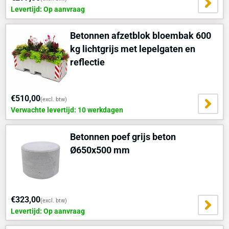
Levertijd: Op aanvraag
Betonnen afzetblok bloembak 600
kg lichtgrijs met lepelgaten en
reflectie
€510,00
(excl. btw)
Verwachte levertijd: 10 werkdagen
Betonnen poef grijs beton
Ø650x500 mm
€323,00
(excl. btw)
Levertijd: Op aanvraag