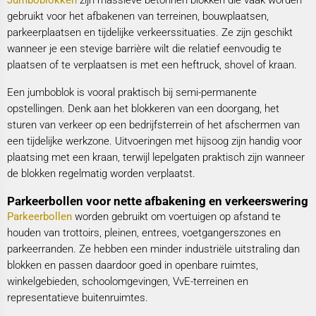
Jumboblokken
zijn massieve betonnen blokken die vaak worden
gebruikt voor het afbakenen van terreinen, bouwplaatsen,
parkeerplaatsen en tijdelijke verkeerssituaties. Ze zijn geschikt
wanneer je een stevige barrière wilt die relatief eenvoudig te
plaatsen of te verplaatsen is met een heftruck, shovel of kraan.
Een jumboblok is vooral praktisch bij semi-permanente
opstellingen. Denk aan het blokkeren van een doorgang, het
sturen van verkeer op een bedrijfsterrein of het afschermen van
een tijdelijke werkzone. Uitvoeringen met hijsoog zijn handig voor
plaatsing met een kraan, terwijl lepelgaten praktisch zijn wanneer
de blokken regelmatig worden verplaatst.
Parkeerbollen voor nette afbakening en verkeerswering
Parkeerbollen
worden gebruikt om voertuigen op afstand te
houden van trottoirs, pleinen, entrees, voetgangerszones en
parkeerranden. Ze hebben een minder industriële uitstraling dan
blokken en passen daardoor goed in openbare ruimtes,
winkelgebieden, schoolomgevingen, VvE-terreinen en
representatieve buitenruimtes.