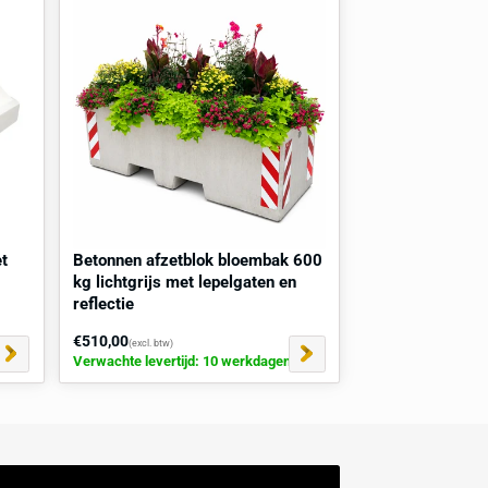
Dit product is ook in maatwerk te verkrijgen
Al onze producten zijn naar wens aan te passen. Denk hierbij
kleur, formaat of functie. Onze specialisten helpen je graag v
met het vinden van het juiste product
Mogelijkheden aanvragen