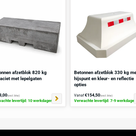
 1003) is ideaal voor situaties waar extra attentie
sen of bij gevaarlijke overgangen. Beide kleuren dragen
r een duidelijke visuele afbakening van het gebied. In
sers kan de juiste kleur helpen bij het voorkomen van
raag
direct
een
locatiescan
aan.
kocht