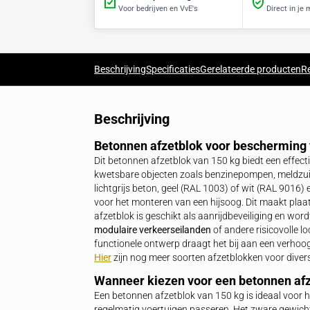
Betalen op rekening
Voor bedrijven en VvE's
Beschrijving
Specificaties
Gerelateerde 
Beschrijving
Betonnen afzetblok voor bes
Dit betonnen afzetblok van 150 kg bied