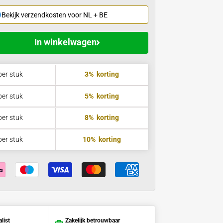
Hoofdproduct
1
x
Prijs 
€
Totaal excl. btw
Bekijk verzendkosten voor NL + BE
In winkelwagen
in 1 dag
€95,98
per stuk
3%
korting
€94,00
per stuk
5%
korting
€91,03
per stuk
8%
korting
€89,06
per stuk
10%
korting