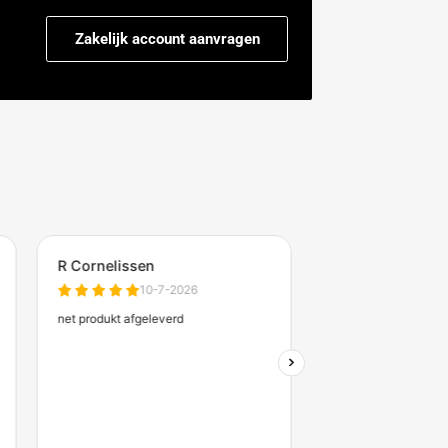
afzetblok 330 kg met
Betonnen afzetblok bloem
n kleur- en reflectie
kg lichtgrijs met lepelgate
reflectie
,50
€510,00
(excl. btw)
(excl. btw)
evertijd: 7-9 werkdagen
Verwachte levertijd: 10 werkd
Zakelijk account aanvrag