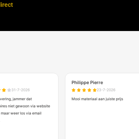
Betonnen afzetblok 820 kg
Betonnen 
antraciet met lepelgaten
hijspunt e
opties
€593,00
€154
Vanaf
(excl. btw)
Verwachte levertijd: 10 werkdagen
Verwachte l
chermdirect