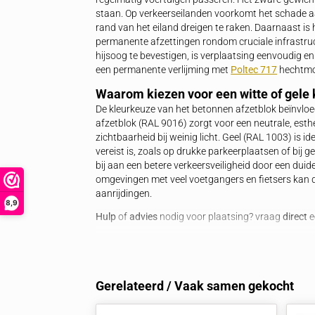
kwetsbare objecten zoals benzinepompen
lichtgrijs beton, geel (RAL 1003) of wit
voor het monteren van een hijsoog. Dit 
afzetblok is geschikt als aanrijdbeveili
modulaire verkeerseilanden
of andere ri
functionele ontwerp draagt het bij aan 
Hier
zijn nog meer soorten afzetblokken
Wanneer kiezen voor een beto
Een betonnen afzetblok van 150 kg is 
regelmatig voertuigen passeren. Het zwar
staan. Op verkeerseilanden voorkomt he
rand van het eiland dreigen te raken. Daa
permanente afzettingen rondom cruciale
hijsoog te bevestigen, is verplaatsing 
een permanente verlijming met
Poltec 
Waarom kiezen voor een witte 
De kleurkeuze van het betonnen afzetbl
afzetblok (RAL 9016) zorgt voor een neu