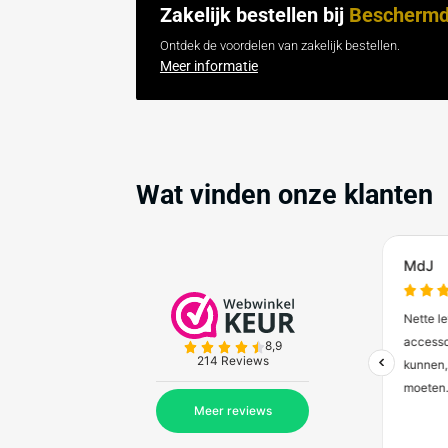
Betonnen afzetblok 175 kg met
hijspunt en kleur- en reflectie
opties
€115,50
Vanaf
(excl. btw)
Verwachte levertijd: 7-9 werkdagen
Zakelijk bestellen bij
Bes