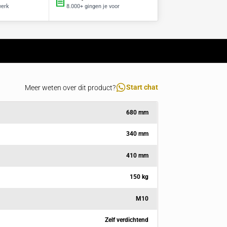
Al 15 jaar specialist
Zakelijk betrouwbaar
Advies en maatwerk
8.000+ gingen je voor
Specificaties
Meer weten over dit product?
Lengte