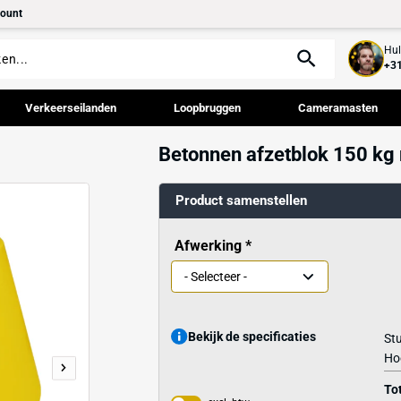
tact
Mijn account
palen
Verkeerseilanden
Loopbruggen
Betonnen afze
kken
Product samenst
Afwerking
Bekijk de specif