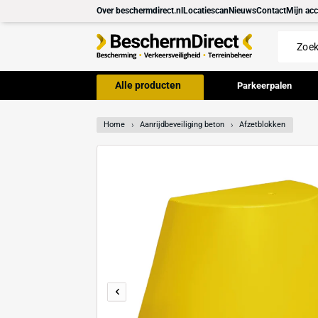
Meteen
Over beschermdirect.nl
Locatiescan
Nieuws
Con
naar de
content
Alle producten
Parkeer
Home
Aanrijdbeveiliging beton
Afzetblo