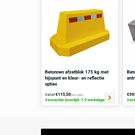
zichtbaarheid bij weinig licht. Geel (RAL
vereist is, zoals op drukke parkeerplaat
bij aan een betere verkeersveiligheid doo
omgevingen met veel voetgangers en fiet
aanrijdingen.
8,9
Hulp
of
advies
nodig voor plaatsing? v
Gerelateerd / Vaak samen ge