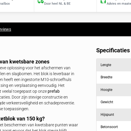
Offerte binnen 1 dag
Snelle levertijden
Direct in je mailbox
Door heel NL & BE
producten
Reviews
cherming van kwetsbare zones
t een effectieve oplossing voor het afschermen van