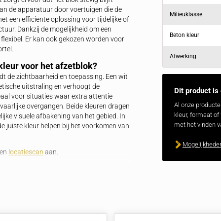
, meldzuilen en slagbomen. Het blok is leverbaar in
 (RAL 9016) en heeft een ingestorte M10-schroefhuls
maakt plaatsing en verplaatsing eenvoudig. Het
ging en wordt veelal toegepast op onze
prefab
sicovolle locaties. Door zijn stevige constructie en
een verhoogde verkeersveiligheid en schadepreventie.
 voor diverse toepassingen.
nnen afzetblok van 150 kg?
ideaal voor het beschermen van kwetsbare punten waar
e gewicht zorgt ervoor dat het blok stevig blijft
t schade aan de apparatuur door voertuigen die de
rnaast is het een efficiënte oplossing voor tijdelijke of
 infrastructuur. Dankzij de mogelijkheid om een
eenvoudig en flexibel. Er kan ook gekozen worden voor
717
hechtmortel.
of gele kleur voor het afzetblok?
ok beïnvloedt de zichtbaarheid en toepassing. Een wit
trale, esthetische uitstraling en verhoogt de