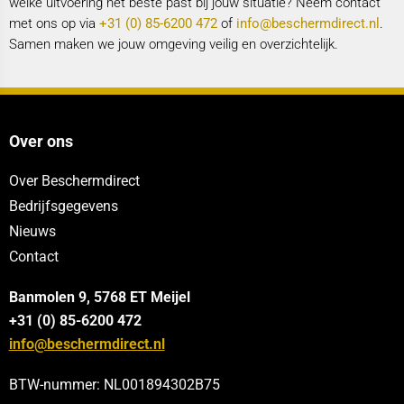
welke uitvoering het beste past bij jouw situatie? Neem contact
met ons op via
+31 (0) 85-6200 472
of
info@beschermdirect.nl
.
Samen maken we jouw omgeving veilig en overzichtelijk.
Over ons
Over Beschermdirect
Bedrijfsgegevens
Nieuws
Contact
Banmolen 9, 5768 ET
Meijel
+31 (0) 85-6200 472
info@beschermdirect.nl
BTW-nummer: NL001894302B75