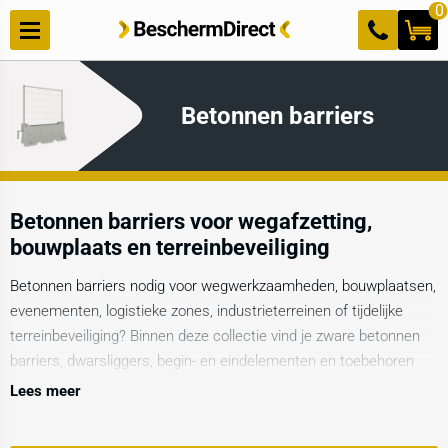
Meteen
0
naar de
content
Betonnen barriers
Betonnen barriers voor wegafzetting,
bouwplaats en terreinbeveiliging
Betonnen barriers nodig voor wegwerkzaamheden, bouwplaatsen,
evenementen, logistieke zones, industrieterreinen of tijdelijke
terreinbeveiliging? Binnen deze collectie vind je zware betonnen
barriers, dwarsliggers, begin- en eindelementen en toebehoren
voor een stabiele en duidelijke afzetting. Voor een opvallende
Lees meer
oplossing met extra zichtbaarheid is de
betonnen barrier met
kunststof afzethek
geschikt. Wil je een robuuste basisbarrier