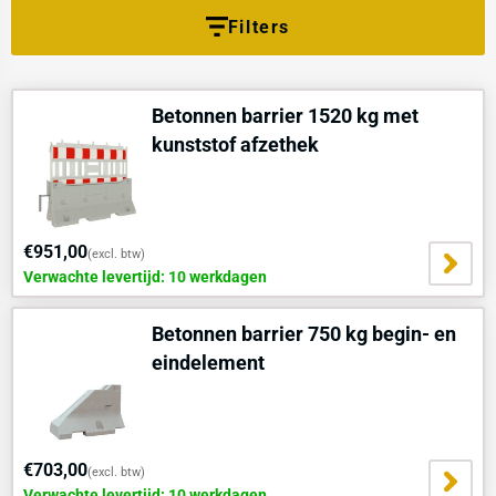
zonder hekwerk, dan past de
betonnen barrier 1500 kg
goed.
Filters
Betonnen barriers zijn geschikt wanneer lichte afzetmaterialen
onvoldoende stabiliteit of fysieke scheiding bieden. Voor langere
lijnen met extra hoogte is de
betonnen dwarsligger met bouwhek
Betonnen barrier 1520 kg met
een praktische keuze. Wil je een rij barriers netjes en veiliger
kunststof afzethek
afronden, dan gebruik je een
begin- en eindelement
.
Beschermdirect helpt je met maatwerk, advies op maat, snelle
levering en een offerte in 1 dag.
€951,00
(excl. btw)
Verwachte levertijd: 10 werkdagen
Betonnen barrier 750 kg begin- en
eindelement
€703,00
(excl. btw)
Verwachte levertijd: 10 werkdagen