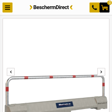
Meteen
0
naar de
content