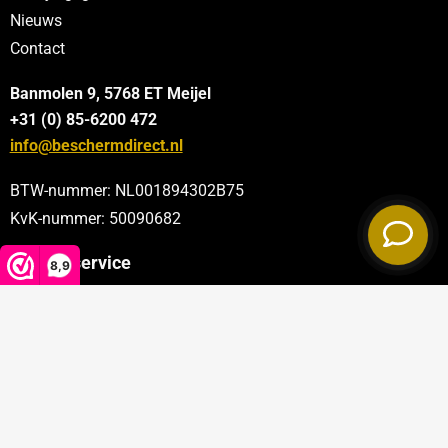
Nieuws
Contact
Banmolen 9, 5768 ET
Meijel
+31 (0) 85-6200 472
info@beschermdirect.nl
BTW-nummer: NL001894302B75
KvK-nummer: 50090682
Klantenservice
8,9
Categorieën
Sectoren