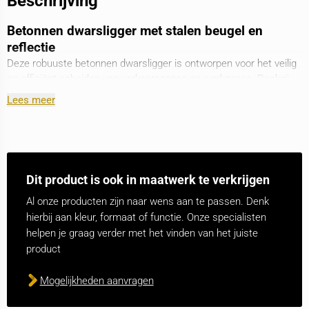
Beschrijving
Betonnen dwarsligger met stalen beugel en
reflectie
Deze robuuste betonnen dwarsligger is ontworpen voor het veilig
en efficiënt scheiden van verkeerszones en werkzones. Dankzij
de combinatie van hoogwaardige materialen, slimme details en
Lees meer
flexibiliteit in gebruik is dit element een ideale keuze voor tijdelijke
én permanente infrastructuurtoepassingen.
De dwarsligger is vervaardigd uit duurzaam gewapend beton en
voorzien van een verzinkt stalen veiligheidsbeugel met een
Dit product is ook in maatwerk te verkrijgen
diameter van 76 mm. De beugel verhoogt niet alleen de
zichtbaarheid en veiligheid, maar biedt ook extra bescherming
Al onze producten zijn naar wens aan te passen. Denk
voor voetgangers en voertuigen. De dwarsligger is verder
hierbij aan kleur, formaat of functie. Onze specialisten
uitgerust met rood reflecterende banden, die zorgen voor
helpen je graag verder met het vinden van het juiste
uitstekende zichtbaarheid onder alle lichtomstandigheden, dag en
product
nacht.
Mogelijkheden aanvragen
Dankzij de onderrijhoogte van 100 mm is de dwarsligger
gemakkelijk te verplaatsen met een vorkheftruck. Daarnaast zijn