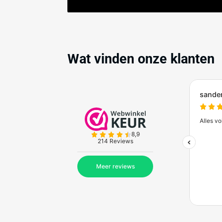
Betonnen barrier 1508 kg met
beschermbeugel in wit-rood
€1.041,00
(excl. btw)
Verwachte levertijd: 10 werkdagen
Zakelijk bestellen bij
Bes
Ontdek de voordelen van zakelijk bestel