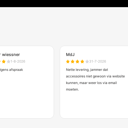
Betonnen barrier 1500 kg L2200
Betonnen 
x B680 x H905 mm
gegalvani
€809,00
€941,00
(excl. btw)
(exc
Verwachte levertijd: 10 werkdagen
Verwachte l
chermdirect
len.