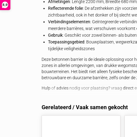
van zowel weggebruikers als werkli
Evenementen
: Voor het afzetten v
van risicogebieden of voor tijdelijke
Verkeersgeleiding
: Het scheiden va
en ongevallen te voorkomen.
Veiligheidszones
: Voor gebruik in de
bouwmaterialen of machines.
Bekijk
hier
ons volledige assortiment bet
Kenmerken
Materiaal
: Betonnen basis met een 
Gewicht
: 1220 kg
Afmetingen
: Lengte 2200 mm, Bree
8,9
Reflecterende folie
: De afzethekken z
zichtbaarheid, ook in het donker of b
Verbindingselementen
: Geïntegreer
meerdere barrières, wat verschuiven