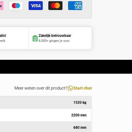
€903,45
per stuk
5%
korting
€874,92
per stuk
8%
korting
€855,90
per stuk
10%
korting
Al 15 jaar specialist
Zakelijk betrouwbaar
Advies en maatwerk
8.000+ gingen je voor