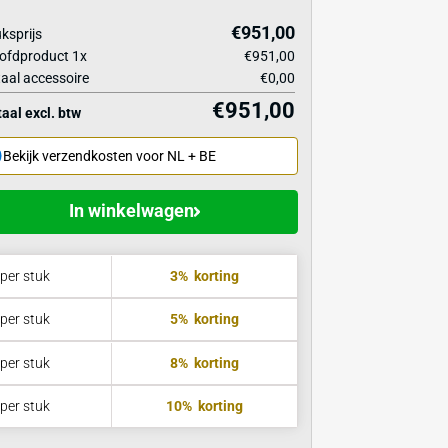
Verbindingselement voor betonnen
€33,95
barriers
€
icaties
Stuksprijs
Hoofdproduct
1
x
Totaal accessoire
€9
Totaal excl. btw
Bekijk verzendkosten voor NL + BE
In winkelwagen
in 1 dag
€922,47
per stuk
3%
korting