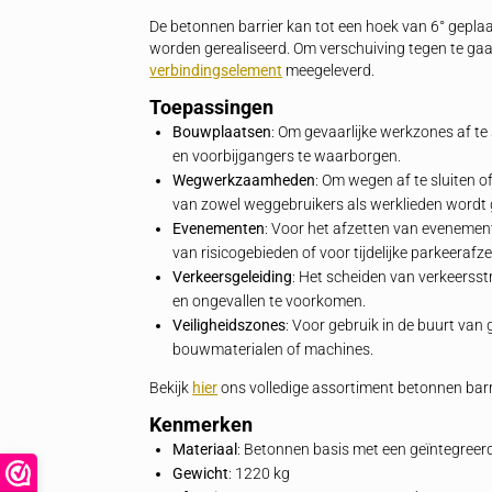
Beschrijving
Betonnen barrier met geïntegr
De betonnen barrier met geïntegreerd
k
oplossing voor het afzetten en barric
wegwerkzaamheden. Dankzij het ontwerp 
fysieke bescherming als uitstekende zicht
langdurige toepassingen waarbij veiligh
De betonnen barrier kan tot een hoek v
worden gerealiseerd. Om verschuiving t
verbindingselement
meegeleverd.
Toepassingen
Bouwplaatsen
: Om gevaarlijke werk
en voorbijgangers te waarborgen.
Wegwerkzaamheden
: Om wegen af te