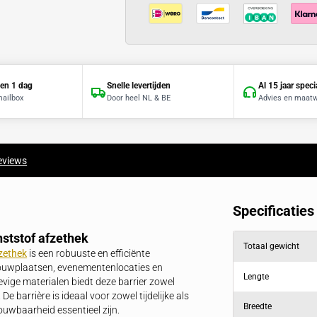
8 stuks
16 stuks
32 stuks
Offerte binnen 1 dag
Snelle levertijden
Direct in je mailbox
Door heel NL & BE
producten
Reviews