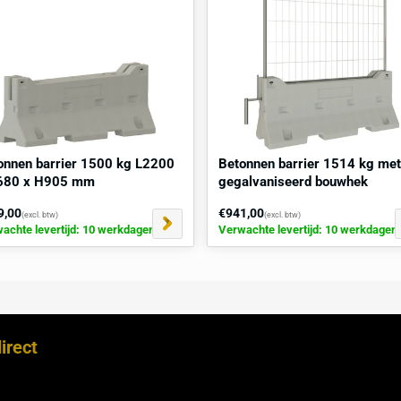
n- als buitentoepassingen
 wegwerkzaamheden, evenementen, verkeersgeleiding,
ssing voor het creëren van veilige en goed afgebakende
kke wegomstandigheden tot evenementenlocaties en
sieke bescherming, maar ook de zekerheid van een
fs onder de zwaarste omstandigheden.
raag
direct
een
locatiescan
aan.
kocht