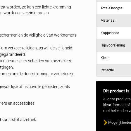
eerd kunststof afzethek
unststof afzethek
is een robuuste en efficiënte
aderen van bouwplaatsen, evenementenlocaties en
en de stevige materialen biedt deze barrier zowel
baarheid. De barrière is ideaal voor zowel tijdelijke als
eid en betrouwbaarheid essentieel zijn.
an 6° geplaatst worden, zo kan een lichte kromming
egen te gaan wordt een verzinkt stalen
zones af te schermen en de veiligheid van werknemers
 sluiten of om verkeer te leiden, terwijl de veiligheid