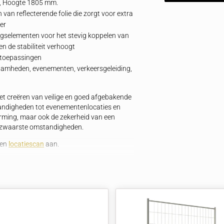
eden wordt gegarandeerd.
an evenementenlocaties, het scheiden van bezoekers
 parkeerafzettingen.
n verkeersstromen om de doorstroming te verbeteren
 buurt van gevaarlijke of risicovolle gebieden, zoals
onnen barriers en accessoires.
geïntegreerd kunststof afzethek
dte 680 mm, Hoogte 1805 mm.
ijn voorzien van reflecterende folie die zorgt voor extra
ij slecht weer
de verbindingselementen voor het stevig koppelen van
 voorkomt en de stabiliteit verhoogt