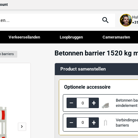
tact
Mijn account
palen
Verkeerseilanden
Loopbruggen
Betonnen barr
d
Betonnen barriers
Product samenst
Optionele acce