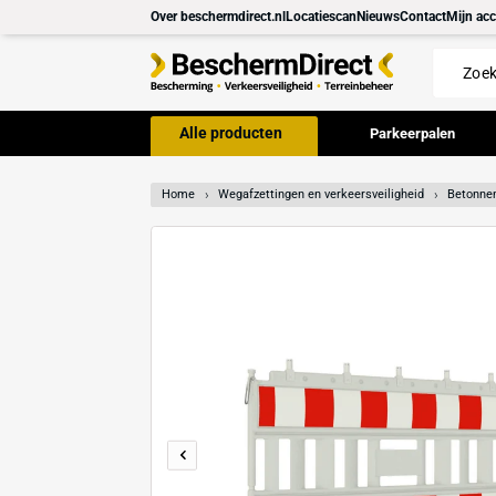
Meteen
Over beschermdirect.nl
Locatiescan
Nieuws
Con
naar de
content
Alle producten
Parkeer
Home
Wegafzettingen en verkeersveilighei