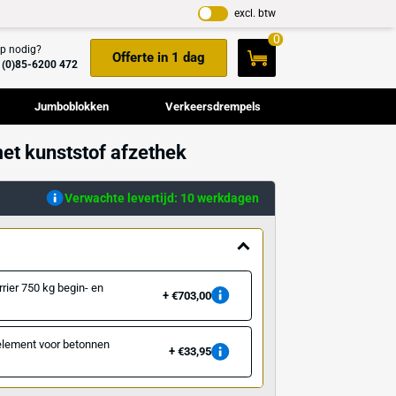
Hulp nodig?
Offerte in 1 dag
+31(0)85-6200 472
Cameramasten
Jumboblokken
Verkeers
ier 1520 kg met kunststof afzethek
ellen
Verwachte levertijd: 10 we
ssoire
Betonnen barrier 750 kg begin- en
€703,00
eindelement