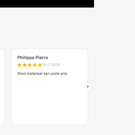
barrier 1514 kg met
Betonnen barrier 750 kg b
seerd bouwhek
en eindelement
€703,00
l. btw)
(excl. btw)
evertijd: 10 werkdagen
Verwachte levertijd: 10 werkd
Zakelijk account aanvrag