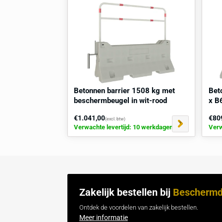
Gebruik
: Geschikt voor zowel binne
Toepassingsgebied
: Bouwplaatsen,
tijdelijke veiligheidszones
Deze betonnen barrier is de ideale oplo
zones in allerlei omgevingen, van dru
bouwterreinen. Het biedt niet alleen fy
betrouwbare en duurzame barrière, zel
Hulp
of
advies
nodig voor plaatsing? v
Gerelateerd / Vaak samen ge