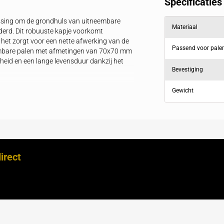
producten
Reviews
e ideale oplossing om de grondhuls van uitneembare
al is verwijderd. Dit robuuste kapje voorkomt
aar, terwijl het zorgt voor een nette afwerking van de
n van uitneembare palen met afmetingen van 70x70 mm
e duurzaamheid en een lange levensduur dankzij het