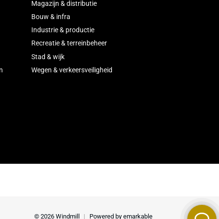
ieën
Sectoren
liging
Magazijn & distributie
lair
Bouw & infra