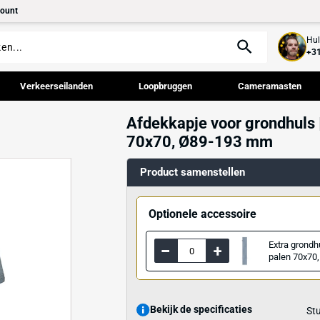
tact
Mijn account
palen
Verkeerseilanden
Loopbruggen
Afdekkapje vo
behoren
70x70, Ø89-
Product samenst
Optionele acce