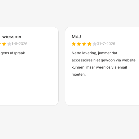
chermdirect
len.
anten