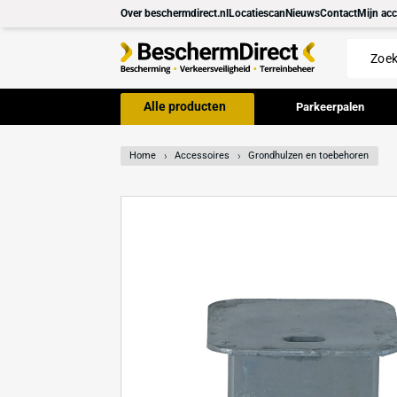
Meteen
Over beschermdirect.nl
Locatiescan
Nieuws
Con
naar de
content
Alle producten
Parkeer
Home
Accessoires
Grondhulzen en toe