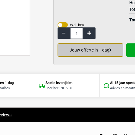
Bekijk de specif
excl. btw
Jouw offerte 
Offerte binnen 1 dag
Snelle levertijden
Direct in je mailbox
Door heel NL & BE