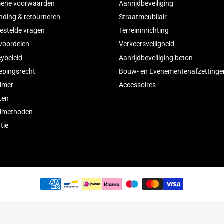
Klantenservice
Categor
Algemene voorwaarden
Aanrijdbevei
Verzending & retourneren
Straatmeubi