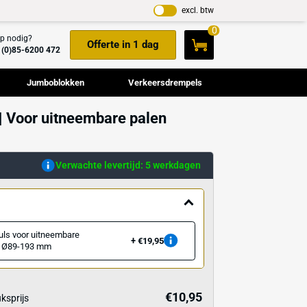
Hulp nodig?
Offerte in 1 dag
+31(0)85-6200 472
Cameramasten
Jumboblokken
Verkeers
or grondhuls | Voor uitneembare palen
193 mm
ellen
Verwachte levertijd: 5 w
ssoire
Extra grondhuls voor uitneembare
€19,95
palen 70x70, Ø89-193 mm