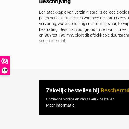
Beschrijving
Specificaties
Gerelateerde 
Beschrijving
Een afdekkapje van verzinkt staal is d
palen netjes af te dekken wanneer de pa
vervuiling, waterophoping en struikelgev
bestrating. Geschikt voor grondhulze
en Ø89 tot 193 mm, biedt dit afdekkapj
verzinkte staal.
8,9