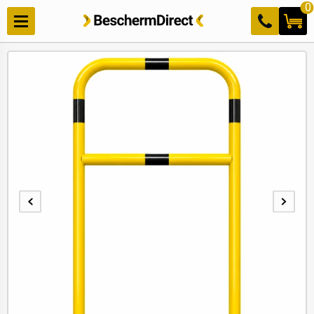
Meteen
0
naar de
content