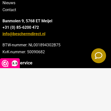
Nieuws
Contact
Banmolen 9, 5768 ET
Meijel
+31 (0) 85-6200 472
info@beschermdirect.nl
BTW-nummer: NL001894302B75
KvK-nummer: 50090682
Klantenservice
8,9
Categorieën
Sectoren