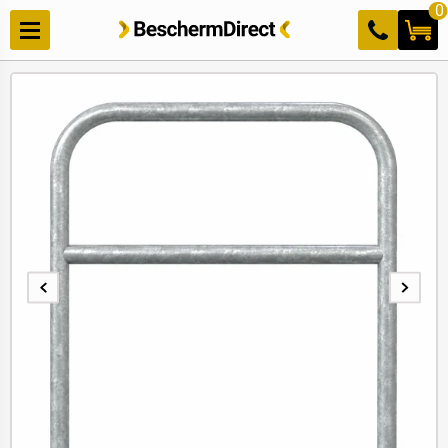
Meteen
0
naar de
content