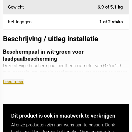
Gewicht
6,9 of 5,1 kg
Kettingogen
1 of 2 stuks
Beschrijving / uitleg installatie
Beschermpaal in wit-groen voor
laadpaalbescherming
Deze stevige beschermpaal heeft een diameter van Ø76 x 2,9
mm, gemaakt van verzinkt staal met een witte coating en groene
reflecterende banen voor zichtbaarheid. Het ontwerp maakt
Lees meer
verankering in beton of bevestiging op een voetplaat mogelijk. De
bovengrondse hoogte is 900 mm, en er is een optie voor
kettingogen. Perfect voor het markeren van zones met
afzetkettingen
, maar niet geschikt voor intensief verkeer.
Verkrijgbaar in Ø60 mm en Ø102 mm voor verschillende
Dit product is ook in maatwerk te verkrijgen
toepassingen.
Al onze producten zijn naar wens aan te passen. Denk
Waarom kiezen voor Ø76 mm?
hierbij aan kleur, formaat of functie. Onze specialisten