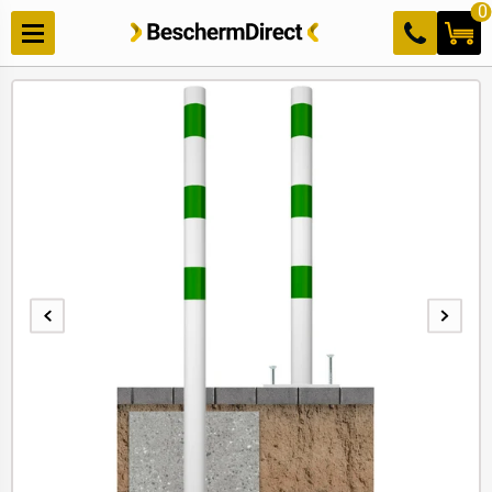
Meteen
0
naar de
content