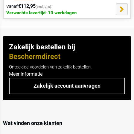
locatiescan
aan.
€112,95
Vanaf
(excl. btw)
Verwachte levertijd: 10 werkdagen
Zakelijk bestellen bij
Beschermdirect
Ontdek de voordelen van zakelijk bestellen.
Meer informatie
Zakelijk account aanvragen
Wat vinden onze klanten