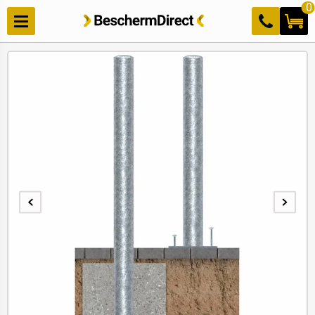
Meteen
0
naar de
content