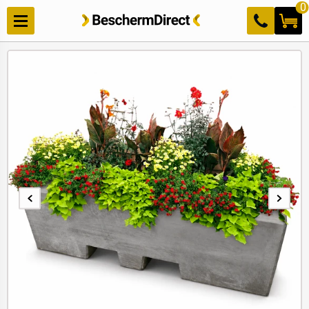
Meteen
0
naar de
content