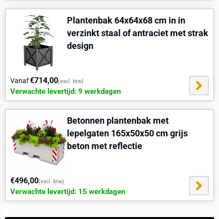
openbare pleinen, winkelcentra, bedrijfspanden en
overheidsgebouwen voor afbakening, verkeersgeleiding of
Plantenbak 64x64x68 cm in in
bescherming tegen ramkraken.
verzinkt staal of antraciet met strak
Functionele toepassing in openbare en
design
industriële ruimtes
Deze betonnen plantenbak is ideaal voor strategische plaatsing in
stedelijke omgevingen, bij entrees van gebouwen of op pleinen.
€714,00
Vanaf
(excl. btw)
Dankzij de massieve constructie en het praktische ontwerp vormt
Verwachte levertijd: 9 werkdagen
deze plantenbak een visueel aantrekkelijke én functionele
oplossing voor uiteenlopende omgevingen.
Betonnen plantenbak met
Hulp
of
advies
nodig voor plaatsing? vraag
direct
een
locatiescan
lepelgaten 165x50x50 cm grijs
aan.
beton met reflectie
€496,00
(excl. btw)
Verwachte levertijd: 15 werkdagen