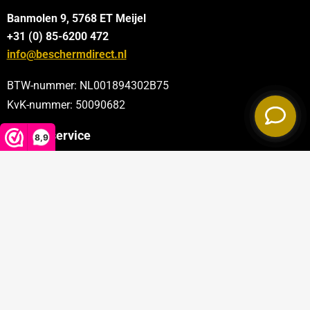
Banmolen 9, 5768 ET
Meijel
+31 (0) 85-6200 472
info@beschermdirect.nl
BTW-nummer: NL001894302B75
KvK-nummer: 50090682
Klantenservice
8,9
Categorieën
Sectoren