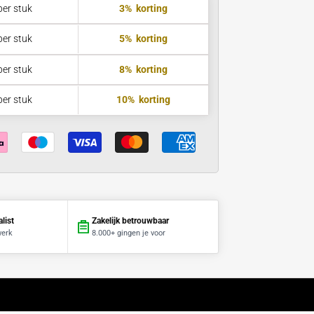
In winkelwagen
in 1 dag
€21,29
per stuk
3%
korting
€20,85
per stuk
5%
korting
€20,19
per stuk
8%
korting
€19,75
per stuk
10%
korting