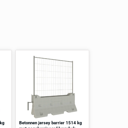
Dit product is ook in maatwerk te verkrijgen
Al onze producten zijn naar wens aan te passen. Denk hierbij
kleur, formaat of functie. Onze specialisten helpen je graag v
met het vinden van het juiste product
Mogelijkheden aanvragen