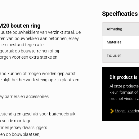
Offerte binnen 1 dag
Snelle levertijden
Direct in je mailbox
Door heel NL & BE
producten
Reviews
clusief M20 bout en ring
met deze robuuste bouwhekklem van verzinkt staal. De
evig vastzetten van bouwhekken aan betonnen jersey
king is de klem bestand tegen alle
angdurig gebruik op bouwterreinen of bij
 en ring zorgen voor een extra sterke en
niet vrijstaand kunnen of mogen worden geplaatst.