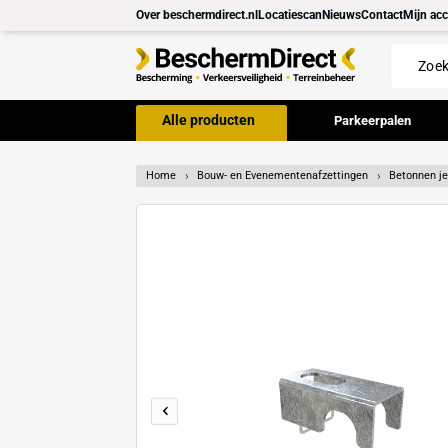
Meteen
Over beschermdirect.nl
Locatiescan
Nieuws
Con
naar de
content
Alle producten
Parkeer
Home
Bouw- en Evenementenafzettingen