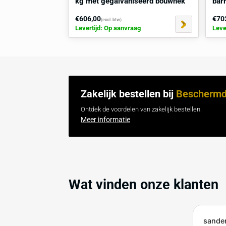
Betonnen jersey dwarsligger 695
kg met gegalvaniseerd bouwhek
€606,00
(excl. btw)
Levertijd: Op aanvraag