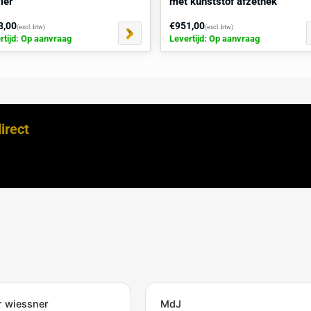
Begin- en eindelement voor jersey
Betonnen 
barrier
met kunst
€703,00
€951,00
(excl. btw)
(exc
Levertijd: Op aanvraag
Levertijd: 