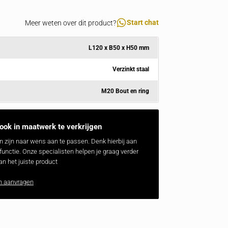
Al 15 jaar specialist
Zakelijk betrouwbaar
Advies en maatwerk
8.000+ gingen je voor
Specificaties
Meer weten over dit product?
Afmeting
L120 x B50 
Materiaal
Verz
Inclusief
M20 Bout