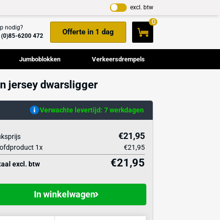
Hulp nodig?
Offerte in 1 dag
+31(0)85-6200 472
Cameramasten
Jumboblokken
Verkeers
voor betonnen jersey dwarsligger
ellen
Verwachte levertijd: 7 w
icaties
Stuksprijs
Hoofdproduct
1
x
€
Totaal excl. btw