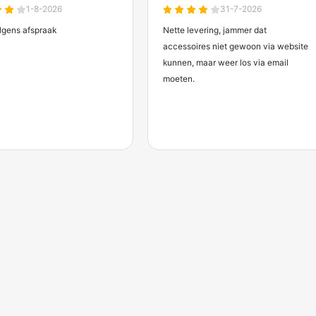
chermdirect
len.
anten