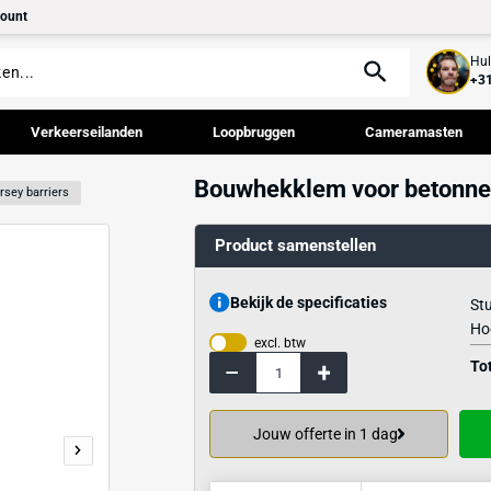
tact
Mijn account
palen
Verkeerseilanden
Loopbruggen
Bouwhekklem 
Betonnen jersey barriers
Product samenst
Bekijk de specif
excl. btw