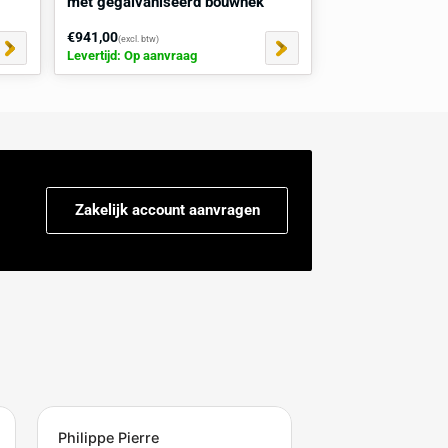
jersey barrier 1520 kg
Betonnen jersey barrier 1
stof afzethek
met gegalvaniseerd bouw
€941,00
l. btw)
(excl. btw)
Op aanvraag
Levertijd: Op aanvraag