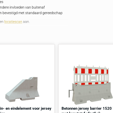
 barrière blijft het hekwerk stevig op zijn plaats en
omen.
onnen jersey barriers en accessoires.
– corrosiebestendig en geschikt voor buitengebruik
ring voor een solide montage
age op betonnen jersey dwarsliggers
an bouwhekken op bouwplaatsen,
eiligde zones
n, wind en andere invloeden van buitenaf
stevig worden bevestigd met standaard gereedschap
raag
direct
een
locatiescan
aan.
kocht