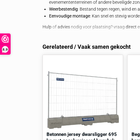
Door de koppeling aan een zware betonnen
wordt ongewenste verplaatsing voork
Bekijk
hier
ons volledige assortiment bet
Kenmerken
Materiaal
: Duurzaam verzinkt staal 
Bevestiging
: Inclusief M20 bout en 
Compatibiliteit
: Geschikt voor mont
Toepassing
: Voor het vastzetten v
evenemententerreinen of andere bev
Weerbestendig
: Bestand tegen rege
Eenvoudige montage
: Kan snel en 
Hulp
of
advies
nodig voor plaatsing? v
Gerelateerd / Vaak samen ge
8,9