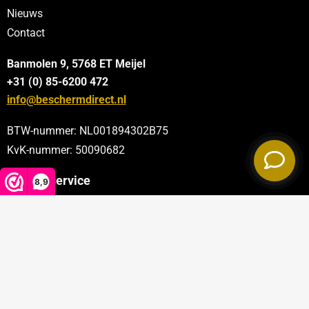
Nieuws
Contact
Banmolen 9, 5768 ET
Meijel
+31 (0) 85-6200 472
info@beschermdirect.nl
BTW-nummer: NL001894302B75
KvK-nummer: 50090682
Klantenservice
8,9
Categorieën
Sectoren