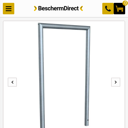
Meteen
0
naar de
content