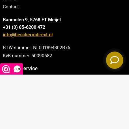
Contact
Banmolen 9, 5768 ET
Meijel
+31 (0) 85-6200 472
info@beschermdirect.nl
BTW-nummer: NL001894302B75
KvK-nummer: 50090682
Klantenservice
8,9
Categorieën
Sectoren