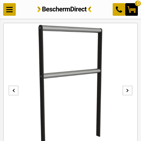
Meteen
0
naar de
content