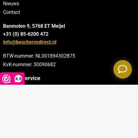
Nieuws
Contact
Banmolen 9, 5768 ET
Meijel
+31 (0) 85-6200 472
info@beschermdirect.nl
BTW-nummer: NL001894302B75
KvK-nummer: 50090682
Klantenservice
8,9
Categorieën
Sectoren