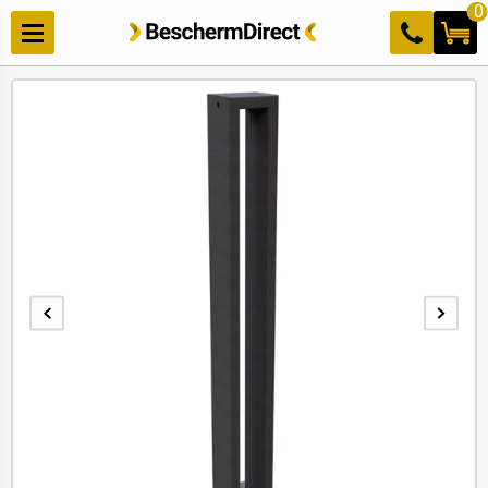
Meteen
0
naar de
content