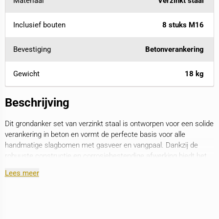
Materiaal
Verzinkt staal
Inclusief bouten
8 stuks M16
Bevestiging
Betonverankering
Gewicht
18 kg
Beschrijving
Dit grondanker set van verzinkt staal is ontworpen voor een solide
verankering in beton en vormt de perfecte basis voor alle
handmatige slagbomen met gasveer en vangpaal. Dankzij de
robuuste constructie en corrosiebestendige afwerking biedt het
grondanker een langdurige en veilige oplossing. Het grondanker
Lees meer
wordt geleverd inclusief 8 M16 bevestigingsbouten.