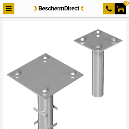
Meteen
0
naar de
content