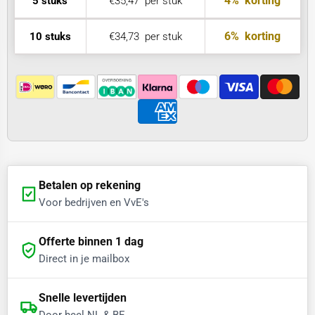
4%
korting
5 stuks
€35,47
per stuk
6%
korting
10 stuks
€34,73
per stuk
Betalen op rekening
Voor bedrijven en VvE's
Offerte binnen 1 dag
Direct in je mailbox
Snelle levertijden