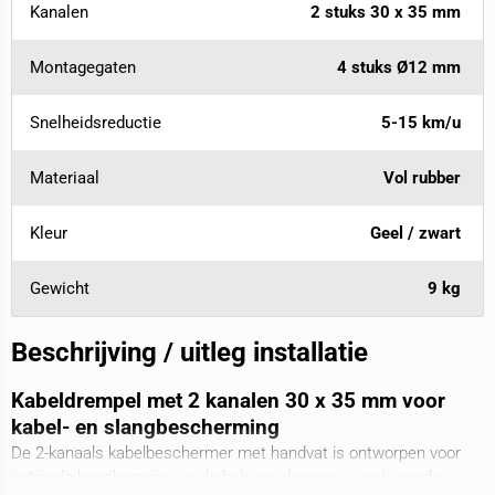
Kanalen
2 stuks 30 x 35 mm
Montagegaten
4 stuks Ø12 mm
Snelheidsreductie
5-15 km/u
Materiaal
Vol rubber
Kleur
Geel / zwart
Gewicht
9 kg
Beschrijving / uitleg installatie
Kabeldrempel met 2 kanalen 30 x 35 mm voor
kabel- en slangbescherming
De 2‑kanaals kabelbeschermer met handvat is ontworpen voor
optimale bescherming van kabels en slangen in veeleisende