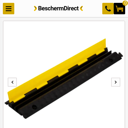
Meteen
0
naar de
content