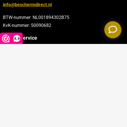
info@beschermdirect.nl
BTW-nummer: NL001894302B75
KvK-nummer: 50090682
Klantenservice
8,9
Categorieën
Sectoren
Privacy policy
|
Algemene voorwaarden