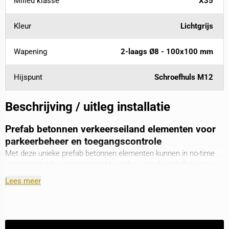
Milieu klasse
X35
Kleur
Lichtgrijs
Wapening
2-laags Ø8 - 100x100 mm
Hijspunt
Schroefhuls M12
Beschrijving / uitleg installatie
Prefab betonnen verkeerseiland elementen voor
parkeerbeheer en toegangscontrole
Met deze unieke prefab betonnen elementen kunnen in no-time
verkeerseilanden samengesteld worden voor de installatie van
slagbomen, meldzuilen en kentekenregistratiecamera’s. Dankzij
Lees meer
de slimme prefab constructie kan een eiland in elke gewenste
lengte worden uitgevoerd. Door het ingebouwde buizensysteem
met kabeltrekruimte, is de bekabeling van en naar de
componenten zeer eenvoudig en op elke gewenste plek te