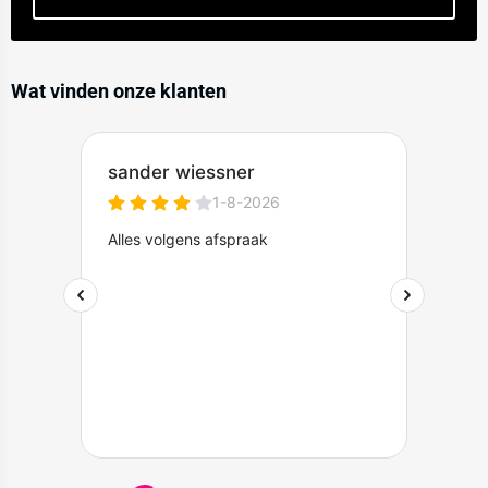
x 250 mm) is benodigd per element (excl. het deel met
kabeltrekruimte).
M12 Hijslus:
Voor het veilig optillen van de betonnen
elementen.
Wat vinden onze klanten
Betonnen aanrijdbeveiliging:
Één of twee maal een
aanrijdbeveiliging
kan worden toegevoegd voor verlijming op
het begin- en/of eindstuk. Standaard geleverd in geel RAL
1003 of in een RAL kleur naar keuze.
Montage van het verkeerseiland (tussen de
verharding)
Voor installatie op een stevige bedding en tussen de
klinkerbestrating opgesloten, heb je alles nodig naar behoefte,
behalve de
Poltec hechtmortel
en de
stalen ankerpennen
.
Installatietijd en systeemintegratie
Snelle montage:
De installatie van een 5 meter eiland
(inclusief de aanrijdbeveiliging) kan bijvoorbeeld al binnen 3 tot
4 werkuren worden uitgevoerd.
Directe systeemintegratie:
Na montage kan direct gestart