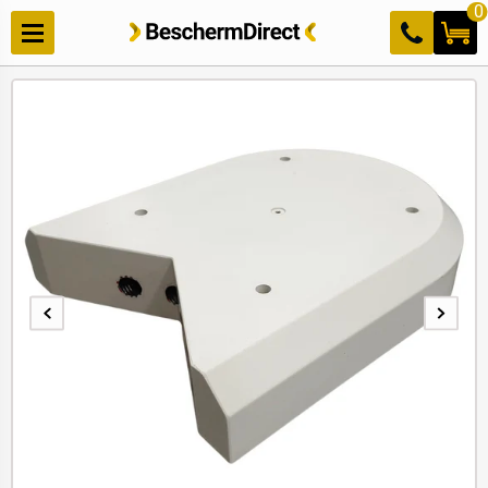
Meteen
0
naar de
content