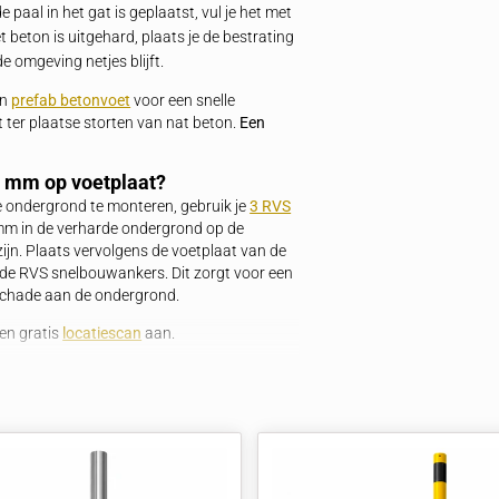
rdige AISI 304 kwaliteit voldoet de paal aan strenge
statie. Dit maakt het product een kosteneffectieve
nte toepassingen zonder concessies op veiligheid.
ken mee.
zetpaal?
grond zonder bestrating te verankeren, graaf je een
d op de gewenste locatie. Plaats de paal in het gat en
ig in de grond blijft staan. Na het uitharden van het
en heeft hij een hoogte van 90 cm boven de grond.
de bestrating eerst verwijderd. Graaf daarna hetzelfde
. Nadat de paal in het gat is geplaatst, vul je het met
g. Nadat het beton is uitgehard, plaats je de bestrating
t staan en de omgeving netjes blijft.
baar met een
prefab betonvoet
voor een snelle
en van het ter plaatse storten van nat beton.
Een