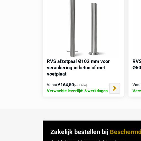
echte aanrader!
Hoe installeer je de RVS afze
Om de RVS afzetpaalpaal Ø76 mm op ee
snelbouwankers
. Boor met een steenb
gewenste locaties. De gaten moeten 120
paal op de gemarkeerde plek en bevesti
stabiele en veilige bevestiging van de 
Hulp
of
advies
nodig voor plaatsing? v
Gerelateerd / Vaak samen ge