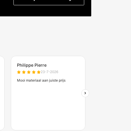
 Ø76 mm in geel-zwart
Afzetpaal Ø76 mm in wit-
kering in beton of met
voor verankering in beton 
voetplaat
95
€57,95
Vanaf
(excl. btw)
(excl. btw)
evertijd: 5 werkdagen
Verwachte levertijd: 5 werkda