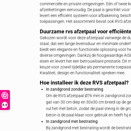
beton of op een voetplaat voor vloermon
beschermen, afbakenen, markeren en af
stedelijke, private en industriële toepas
en RVS paaltje, ideaal voor veilige en 
levensduur garanderen uitstekende pres
Wanneer kiezen voor een rvs 
Voor lichte toepassingen biedt deze rv
betrouwbare oplossing voor het markere
vervaardigd uit roestvast staal volgens A
commerciële en private omgevingen. Eé
afzetkettingen eenvoudig. De paal is ge
levert een efficiënt systeem voor afbak
toepassingen. Het assortiment bevat o
Duurzame rvs afzetpaal voor e
Gekozen wordt voor deze afzetpaal va
staal, dat een lange levensduur en mi
biedt een elegante en functionele oploss