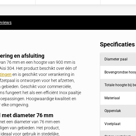
Offerte binnen 1 dag
Snelle levertijden
Direct in je mailbox
Door heel NL & BE
producten
Reviews
tie
ele markering en afsluiting
en diameter van 76 mm en een hoogte van 900 mm is
l volgens Aisi 304. Het product beschikt over één of
van
afzetkettingen
en is geschikt voor verankering in