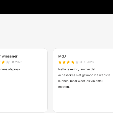
RVS afzetpaal met betonvoet
Afzetpaal
Ø60-102 mm K320 finish
voor veran
voetplaat
€201,50
€57,
Vanaf
Vanaf
(excl. btw)
Verwachte levertijd: 15 werkdagen
Verwachte l
chermdirect