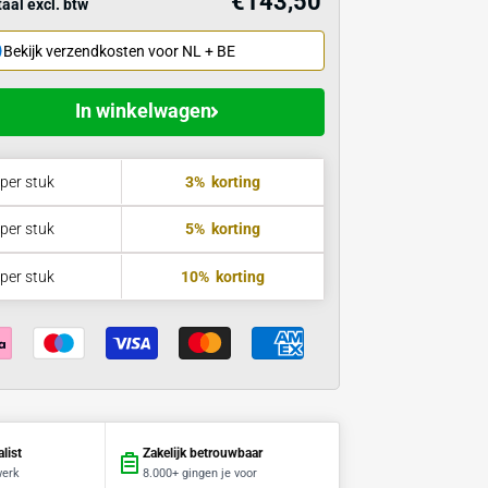
€
icaties
Stuksprijs
Vanaf
Hoofdproduct
1
x
Prijs 
€1
Totaal excl. btw
Bekijk verzendkosten voor NL + BE
In winkelwagen
in 1 dag
€139,19
per stuk
3%
korting
€136,32
per stuk
5%
korting
€129,15
per stuk
10%
korting