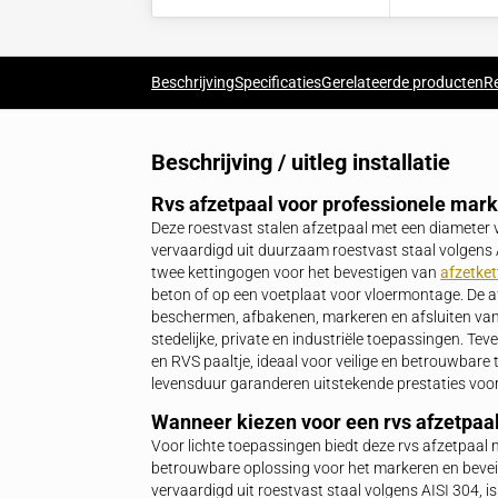
Betalen op rekening
Voor bedrijven en VvE's
Beschrijving
Specificaties
Gerelateerde 
Beschrijving / uitleg installa
Rvs afzetpaal voor profession
Deze roestvast stalen afzetpaal met e
vervaardigd uit duurzaam roestvast staa
twee kettingogen voor het bevestigen 