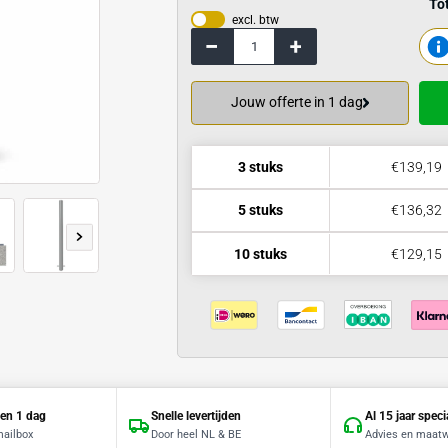
Bekijk de specif
excl. btw
Jouw offerte 
3 stuks
5 stuks
10 stuks