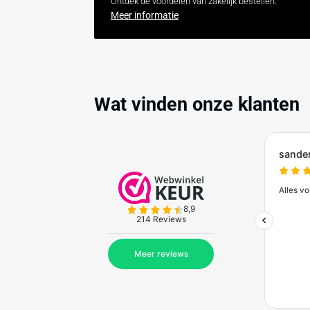
RVS afzetpaal Ø102 mm voor
verankering in beton of met
voetplaat
€164,50
Vanaf
(excl. btw)
Verwachte levertijd: 6 werkdagen
Zakelijk bestellen bij
Bes