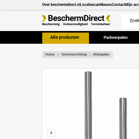
Meteen
Over beschermdirect.nl
Locatiescan
Nieuws
Con
naar de
content
Alle producten
Parkeer
Home
Terreininrichting
Afzetpalen