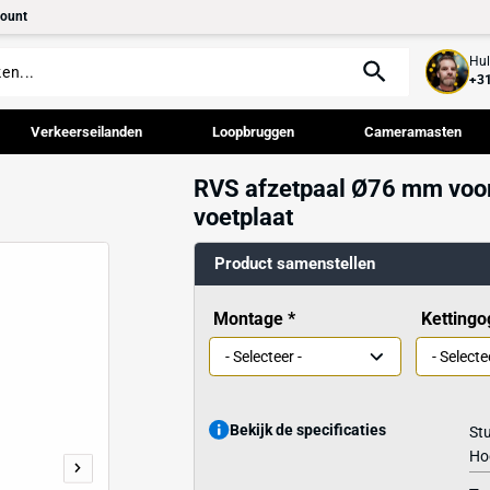
tact
Mijn account
palen
Verkeerseilanden
Loopbruggen
RVS afzetpaal
voetplaat
Product samenst
Montage