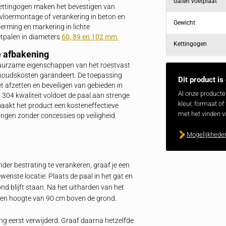
tage. De afzetpaal is ontworpen voor het afzetten,
sluiten van gebieden. Geschikt voor commerciële,
singen. Tevens fungeert het als een efficiënt Inox paaltje
betrouwbare toepassingen. Hoogwaardige kwaliteit en
taties voor elke omgeving.
afzetpaal met diameter 76 mm
s afzetpaal met een diameter van 76 mm een
n en beveiligen van gebieden. Het product,
ISI 304, is ideaal voor gebruik in stedelijke,
n of twee kettingogen maken het bevestigen van
schikt voor vloermontage of verankering in beton en
ening, bescherming en markering in lichte
ok RVS afzetpalen in diameters
60, 89 en 102 mm
.
fficiënte afbakening
nwege de duurzame eigenschappen van het roestvast
nimale onderhoudskosten garandeert. De toepassing
ing voor het afzetten en beveiligen van gebieden in