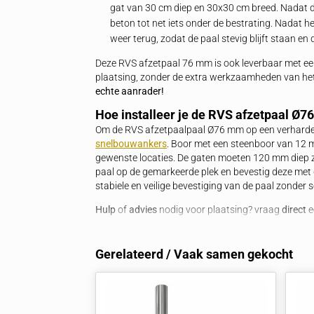
diverse omgevingen. Dankzij de hoogwaa
eisen en levert het een betrouwbare pre
keuze voor zowel tijdelijke als permane
Kwaliteit, design en functionaliteit spre
Hoe installeer ik deze RVS af
In zandgrond zonder bestrating
Om de RVS afzetpaal Ø76 mm in zand
gat van 30 cm diep en 30x30 cm bree
8,9
vul het met beton, zodat de paal stev
beton is de paal klaar voor gebruik 
In zandgrond met bestrating
Bij zandgrond met bestrating wordt 
gat van 30 cm diep en 30x30 cm breed
beton tot net iets onder de bestratin
weer terug, zodat de paal stevig blijf
Deze RVS afzetpaal 76 mm is ook lever
plaatsing, zonder de extra werkzaamhed