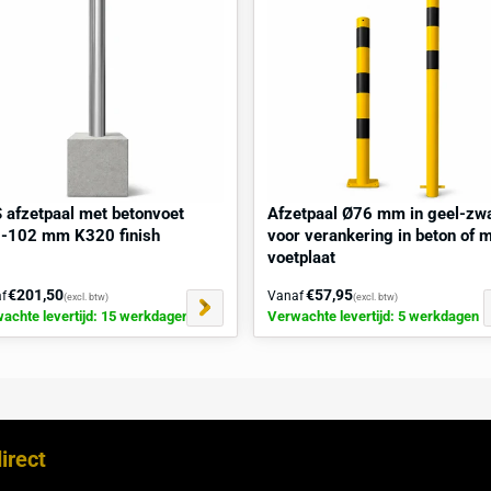
tpaal Ø76 mm op voetplaat?
n verharde ondergrond te monteren, gebruik je
3 RVS
oor van 12 mm in de verharde ondergrond op de
 mm diep zijn. Plaats vervolgens de voetplaat van de
g deze met de RVS snelbouwankers. Dit zorgt voor een
paal zonder schade aan de ondergrond.
raag
direct
een gratis
locatiescan
aan.
kocht