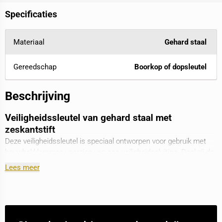
Specificaties
Materiaal
Gehard staal
Gereedschap
Boorkop of dopsleutel
Beschrijving
Veiligheidssleutel van gehard staal met
zeskantstift
Deze veiligheidssleutel is speciaal ontworpen voor gebruik met
bouwhekklemmen voorzien van een veiligheidssluiting. Dankzij de
zeskantstift is de sleutel eenvoudig vast te klemmen in een
Lees meer
boorkop of dopsleutel, waardoor je snel en efficiënt bouwhekken
kunt (de)monteren.
Bekijk
hier
ons volledige assortiment bouwhekken, hekpoorten en
bouwhek accessoires.