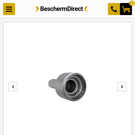
Meteen
0
naar de
content