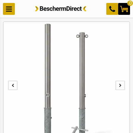
Meteen
0
naar de
content