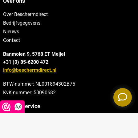
Over ons
Over Beschermdirect
Bedrijfsgegevens
Nieuws
Contact
Banmolen 9, 5768 ET
Meijel
+31 (0) 85-6200 472
info@beschermdirect.nl
BTW-nummer: NL001894302B75
KvK-nummer: 50090682
Klantenservice
8,9
Categorieën
Sectoren