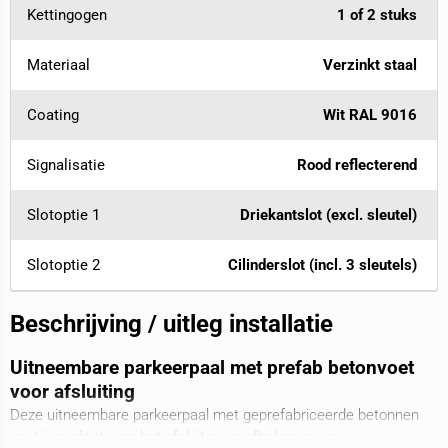
Kettingogen
1 of 2 stuks
Materiaal
Verzinkt staal
Coating
Wit RAL 9016
Signalisatie
Rood reflecterend
Slotoptie 1
Driekantslot (excl. sleutel)
Slotoptie 2
Cilinderslot (incl. 3 sleutels)
Beschrijving / uitleg installatie
Uitneembare parkeerpaal met prefab betonvoet
voor afsluiting
Deze uitneembare parkeerpaal met geprefabriceerde betonnen
voet is perfect voor het afsluiten en afbakenen van