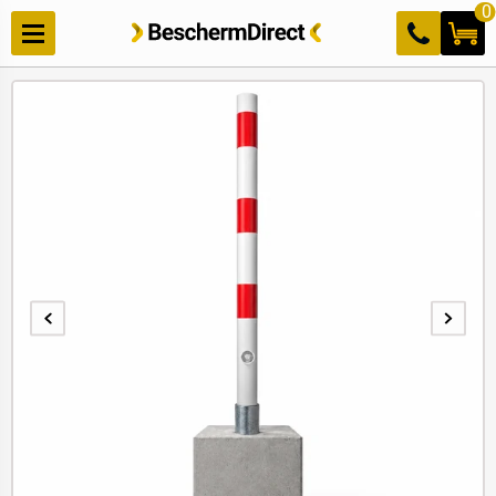
Meteen
0
naar de
content