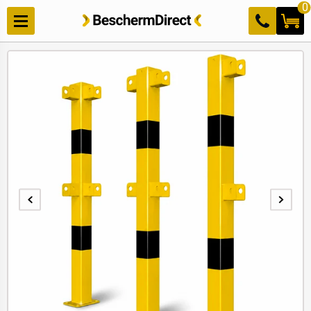
Meteen
0
naar de
content