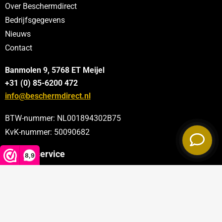
Over Beschermdirect
Bedrijfsgegevens
Nieuws
Contact
Banmolen 9, 5768 ET
Meijel
+31 (0) 85-6200 472
info@beschermdirect.nl
BTW-nummer: NL001894302B75
KvK-nummer: 50090682
Klantenservice
8,9
Categorieën
Sectoren