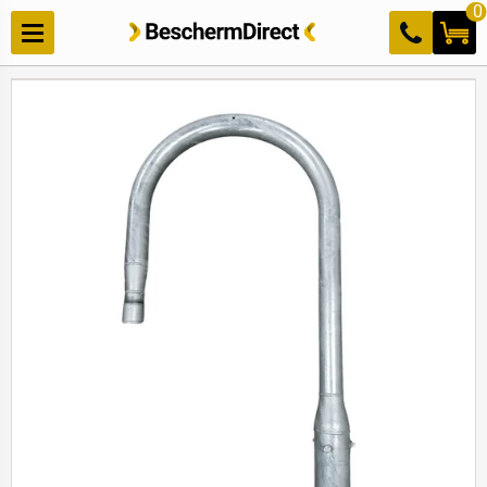
Meteen
0
naar de
content