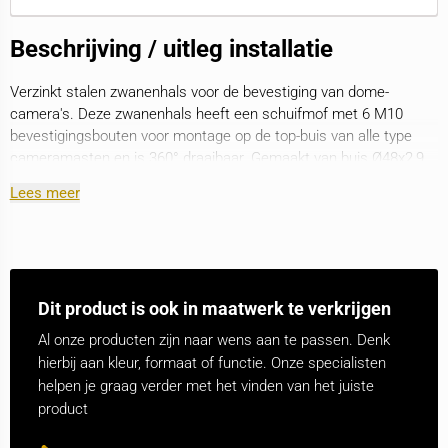
Beschrijving / uitleg installatie
Verzinkt stalen zwanenhals voor de bevestiging van dome-
camera's. Deze zwanenhals heeft een schuifmof met 6 M10
bevestigingsbouten voor montage op de top-buis van alle type
cameramasten en is 360° draaibaar. Gemaakt van buis Ø48x2,9
mm.
Lees meer
Dit product is ook in maatwerk te verkrijgen
Al onze producten zijn naar wens aan te passen. Denk
hierbij aan kleur, formaat of functie. Onze specialisten
helpen je graag verder met het vinden van het juiste
product