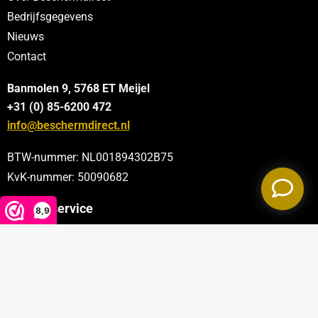
Bedrijfsgegevens
Nieuws
Contact
Banmolen 9, 5768 ET
Meijel
+31 (0) 85-6200 472
info@beschermdirect.nl
BTW-nummer: NL001894302B75
KvK-nummer: 50090682
Klantenservice
8,9
Categorieën
Sectoren