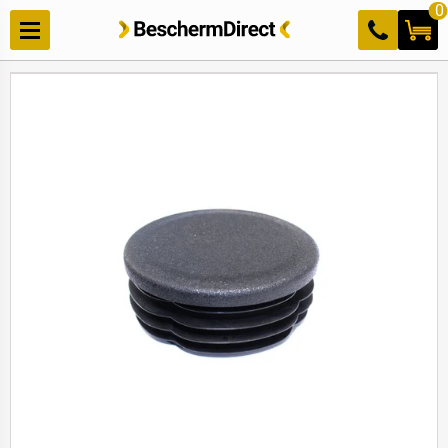
Meteen
0
naar de
content