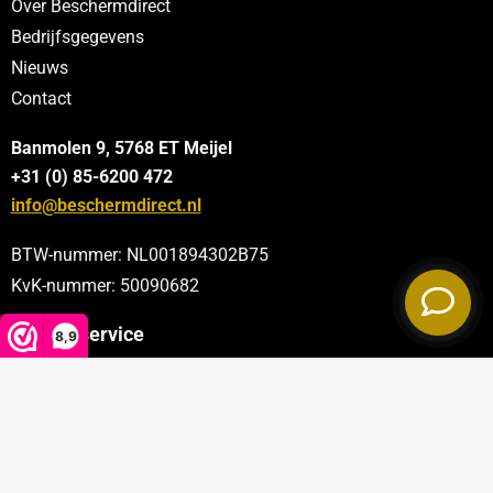
Over Beschermdirect
Bedrijfsgegevens
Nieuws
Contact
Banmolen 9, 5768 ET
Meijel
+31 (0) 85-6200 472
info@beschermdirect.nl
BTW-nummer: NL001894302B75
KvK-nummer: 50090682
Klantenservice
8,9
Categorieën
Sectoren