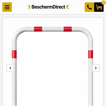
Meteen
0
naar de
content