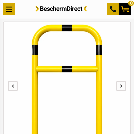
Meteen
0
naar de
content