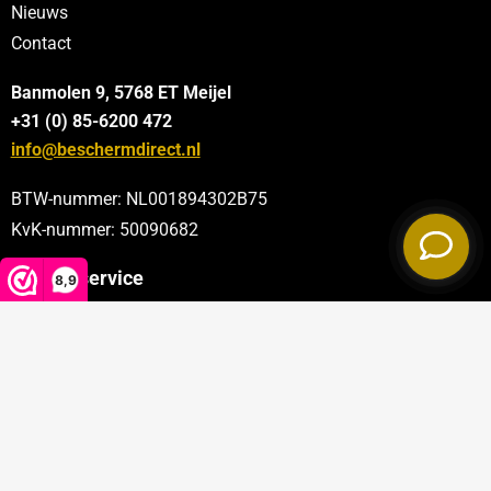
Nieuws
Contact
Banmolen 9, 5768 ET
Meijel
+31 (0) 85-6200 472
info@beschermdirect.nl
BTW-nummer: NL001894302B75
KvK-nummer: 50090682
Klantenservice
8,9
Categorieën
Sectoren