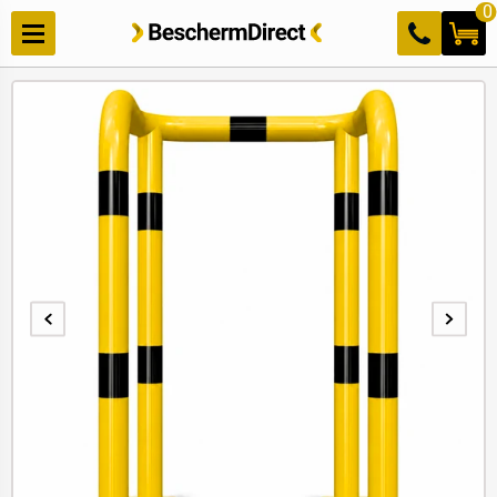
Meteen
0
naar de
content