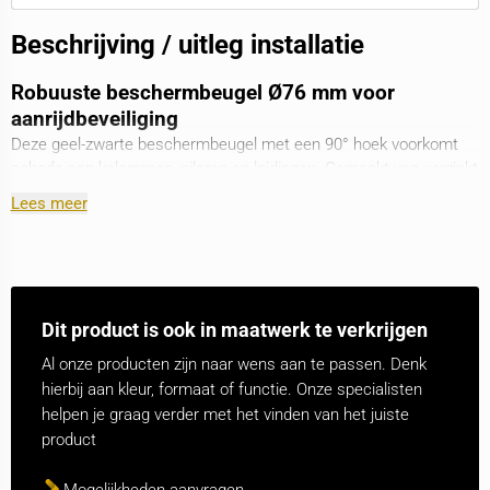
Beschrijving / uitleg installatie
Robuuste beschermbeugel Ø76 mm voor
aanrijdbeveiliging
Deze geel-zwarte beschermbeugel met een 90° hoek voorkomt
schade aan kolommen, pilaren en leidingen. Gemaakt van verzinkt
staal met een poedercoating (RAL 1003), is hij duurzaam en goed
Lees meer
zichtbaar. De stevige voetplaat (100x150x6 mm) zorgt voor
stabiele montage. Met hoogtes van 650 en 1150 mm en een
breedte van 350x600 mm biedt hij optimale bescherming tegen
heftrucks en voertuigen. Ideaal voor fabrieken, magazijnen en
logistieke centra. Ook leverbaar met
grondstuk
om in het beton te
Dit product is ook in maatwerk te verkrijgen
storten.
Al onze producten zijn naar wens aan te passen. Denk
Wanneer kiezen voor 76 x 2,9 mm?
hierbij aan kleur, formaat of functie. Onze specialisten
Deze beschermbeugel combineert robuustheid en flexibiliteit
helpen je graag verder met het vinden van het juiste
dankzij een 76 mm diameter en 2,9 mm wanddikte. Ideaal voor
product
intensief gebruikte locaties zoals magazijnen en parkeerterreinen.
De dikte verhoogt slagvastheid, terwijl de compacte afmeting
Mogelijkheden aanvragen