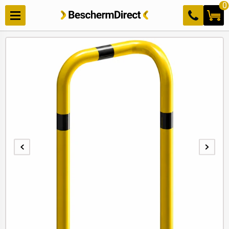
Meteen
0
naar de
content