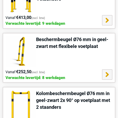
bevestiging:
Bepaal de locatie
– Positioneer de beschermbeugel op de
€413,00
Vanaf
(excl. btw)
gewenste locatie en markeer de boorgaten op de ondergrond.
Verwachte levertijd: 9 werkdagen
Boor de gaten
– Gebruik een steenboor van 10 mm om gaten
te boren op de gemarkeerde plekken. De boordiepte moet
minimaal 100 mm zijn.
Beschermbeugel Ø76 mm in geel-
Plaats de pluggen
– Duw de kunststof pluggen stevig in de
zwart met flexibele voetplaat
geboorde gaten tot ze gelijk liggen met het oppervlak.
Plaats de beugel
– Zet de beschermbeugel terug op de juiste
positie en lijn de voetplaten uit met de geplaatste pluggen.
Bevestig de schroeven
– Draai de 8 verzinkte schroeven 8x80
€252,50
Vanaf
(excl. btw)
mm vast in de pluggen met een torx bit om een stevige fixatie
Verwachte levertijd: 8 werkdagen
te garanderen.
Controleer de stabiliteit
– Test of de beugel stevig vastzit
Kolombeschermbeugel Ø76 mm in
door lichte druk uit te oefenen. Indien nodig, draai de
schroeven verder aan.
geel-zwart 2x 90° op voetplaat met
2 staanders
Hulp
of
advies
nodig voor plaatsing? vraag
direct
een
locatiescan
aan.