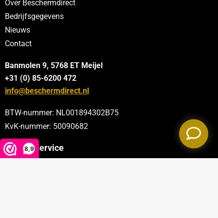
Over Beschermdirect
Bedrijfsgegevens
Nieuws
Contact
Banmolen 9, 5768 ET
Meijel
+31 (0) 85-6200 472
info@beschermdirect.nl
BTW-nummer: NL001894302B75
KvK-nummer: 50090682
Klantenservice
8,9
Categorieën
Sectoren