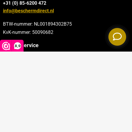
+31 (0) 85-6200 472
info@beschermdirect.nl
BTW-nummer: NL001894302B75
KvK-nummer: 50090682
Klantenservice
8,9
Categorieën
Sectoren
Privacy policy
|
Algemene voorwaarden