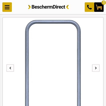
Meteen
0
naar de
content