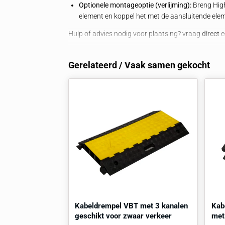
Toepassingsgebieden
Industriële omgevingen
: Fabrieken 
8,9
plaatsvindt.
Bouwplaatsen
: Tijdelijke en wissele
zijn.
Evenementen
: Beurzen, festivals e
afgevoerd moeten worden.
Kantoren en openbare ruimten
: Per
kabelmanagement in hallen en gang
Montage-instructie hoekstuk - 
gewenst)
Optionele montageoptie (verlijming)
element en koppel het met de aansl
Hulp of advies nodig voor plaatsing? v