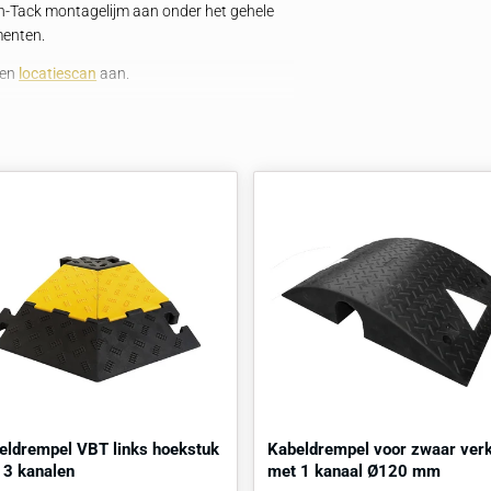
en magazijnen waar intensief materieelverkeer
nde opstellingen waar flexibiliteit en stevigheid vereist
n outdoor‑evenementen waar kabels veilig en discreet
manente én mobiele oplossingen voor
en.
beton, asfalt en klinkers (indien
:
Breng High-Tack montagelijm aan onder het gehele
uitende elementen.
raag
direct
een
locatiescan
aan.