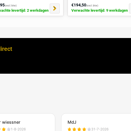
kocht
Kabeldrempel VBT links hoekstuk
Kabeldrem
met 3 kanalen
met 1 ka
€24,95
€194,50
(excl. btw)
(exc
Verwachte levertijd: 2 werkdagen
Verwachte l