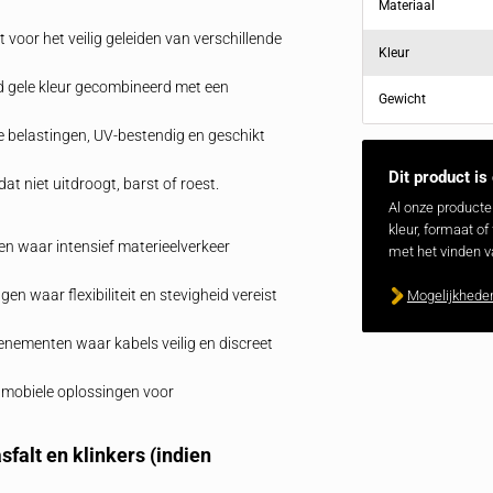
 is ontworpen voor optimale bescherming van kabels
kanaals kabeldrempel
. Dankzij de twee ruime kanalen
de ruimte om meerdere kabels of slangen parallel te
orkomen worden. Het heldergele deksel is vervaardigd
fiel, dat zowel voetgangers als voertuigen extra grip
omstandigheden.
beldrempels en slangenbruggen. Geschikt voor lichte
e capaciteit voor het veilig geleiden van verschillende
l
: Opvallend gele kleur gecombineerd met een
eiligheid.
tegen zware belastingen, UV‑bestendig en geschikt
.
ijk rubber dat niet uitdroogt, barst of roest.