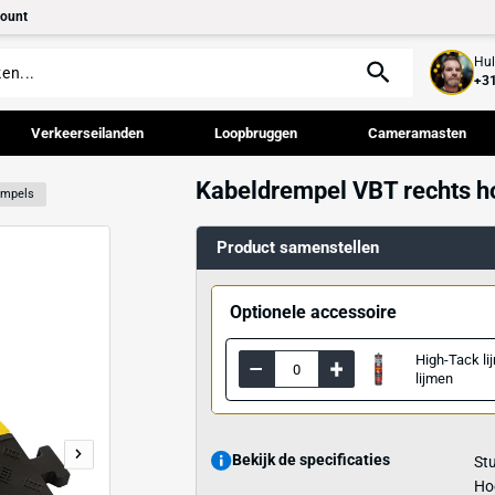
tact
Mijn account
palen
Verkeerseilanden
Loopbruggen
Kabeldrempel
d
Kabeldrempels
Product samenst
Optionele acce