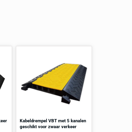
Al onze producten zijn naar wens aan te passen. Denk hierbij
kleur, formaat of functie. Onze specialisten helpen je graag v
met het vinden van het juiste product
Mogelijkheden aanvragen