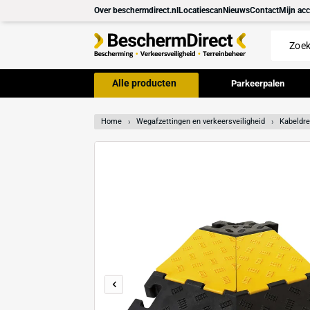
Meteen
Over beschermdirect.nl
Locatiescan
Nieuws
Con
naar de
content
Alle producten
Parkeer
Home
Wegafzettingen en verkeersveilighei