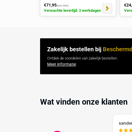
Gerelateerd / Vaak samen ge
Kabeldrempel VBT met 3 kanalen
geschikt voor zwaar verkeer
€71,95
(excl. btw)
Verwachte levertijd: 2 werkdagen