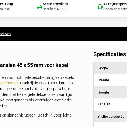
Offerte binnen 1 dag
Snelle levertijden
Direct in je mailbox
Door heel NL & BE
producten
Reviews
tie
 met 3 kanalen 45 x 55 mm voor kabel-