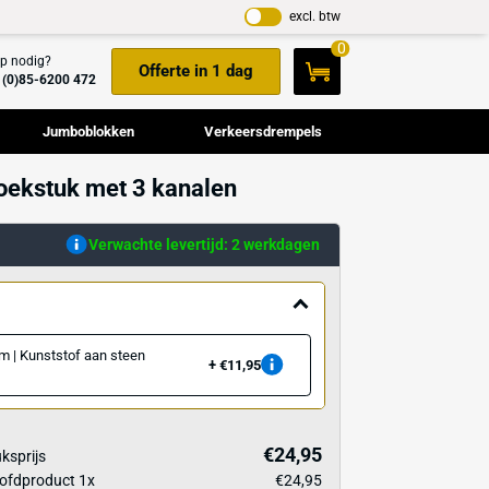
Hulp nodig?
Offerte in 1 dag
+31(0)85-6200 472
Cameramasten
Jumboblokken
Verkeers
 VBT rechts hoekstuk met 3 kanalen
ellen
Verwachte levertijd: 2 w
ssoire
High-Tack lijm | Kunststof aan steen
€11,95
lijmen