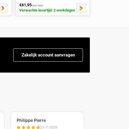
pel voor zwaar verkeer
Kabeldrempel VBT met 5 
naal Ø120 mm
geschikt voor zwaar verke
€61,95
l. btw)
(excl. btw)
evertijd: 9 werkdagen
Verwachte levertijd: 2 werkda