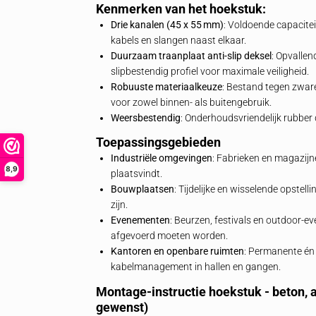
en slangbescherming
De 3‑kanaals kabelbeschermer hoekstuk
en slangen in combinatie met de
VBT 2-
van 45 x 55 mm biedt dit model voldoen
leiden, waardoor slijtage en knikken vo
met een robuust traanplaat anti‑slip pro
geeft, zelfs onder natte en modderige 
Bekijk
hier
ons volledige assortiment ka
toepassingen tot zwaar vrachtverkeer.
Kenmerken van het hoekstuk:
Drie kanalen (45 x 55 mm)
: Voldoend
kabels en slangen naast elkaar.
Duurzaam traanplaat anti‑slip dekse
slipbestendig profiel voor maximale v
Robuuste materiaalkeuze
: Bestand 
voor zowel binnen- als buitengebruik
Weersbestendig
: Onderhoudsvriendel