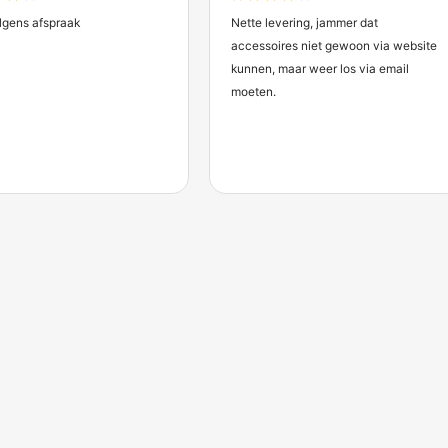
chermdirect
len.
anten