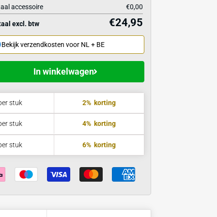
icaties
Stuksprijs
Hoofdproduct
1
x
Totaal accessoire
€
Totaal excl. btw
Bekijk verzendkosten voor NL + BE
In winkelwagen
in 1 dag
€24,45
per stuk
2%
korting
€23,95
per stuk
4%
korting
€23,45
per stuk
6%
korting