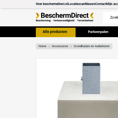
Meteen
Over beschermdirect.nl
Locatiescan
Nieuws
Con
naar de
content
Alle producten
Parkeer
Home
Accessoires
Grondhulzen en toe