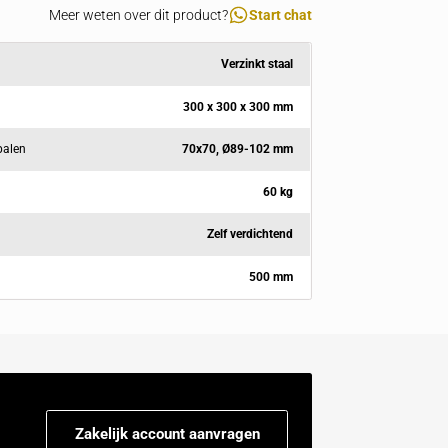
Specificaties
Meer weten over dit product?
Materiaal huls
Verz
Afm voet
300 x 300 
Voor uitneembare palen
70x70, Ø8
Gewicht
Materiaal beton
Zelf ve