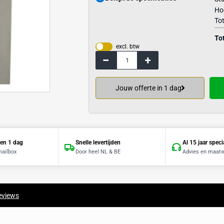
Bekijk de specif
excl. btw
Jouw offerte 
Offerte binnen 1 dag
Snelle levertijden
Direct in je mailbox
Door heel NL & BE