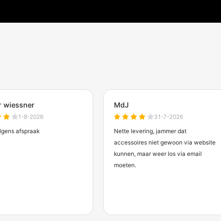
chermdirect
len.
anten