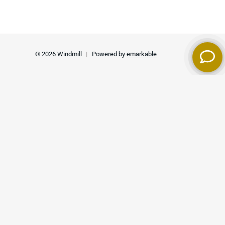
ieën
Sectoren
liging
Magazijn & distributie
lair
Bouw & infra
hting
Industrie & productie
igheid
Recreatie & terreinbeheer
liging beton
Stad & wijk
venementenafzettingen
Wegen & verkeersveiligheid