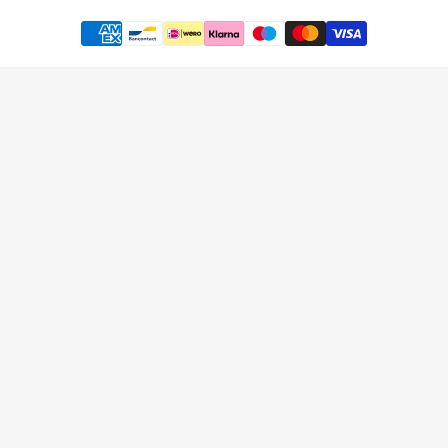
Klantenservice
Categor
Algemene voorwaarden
Aanrijdbevei
Verzending & retourneren
Straatmeubi
Veel gestelde vragen
Terreininric
Onze voordelen
Verkeersveil
Privacybeleid
Aanrijdbevei
Herroepingsrecht
Bouw- en E
Disclaimer
Accessoires
Klachten
Betaalmethoden
Garantie