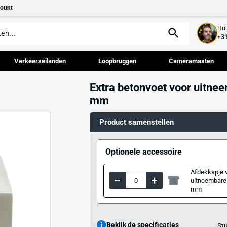
tact
Mijn account
palen
Verkeerseilanden
Loopbruggen
Extra betonvo
behoren
mm
Product samenst
Optionele acce