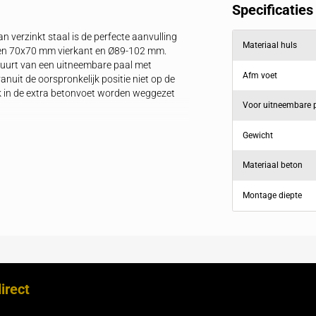
producten
Reviews
ondhuls van verzinkt staal is de perfecte aanvulling
eembare palen 70x70 mm vierkant en Ø89-102 mm.
den in de buurt van een uitneembare paal met
genomen vanuit de oorspronkelijk positie niet op de
ze tijdelijk in de extra betonvoet worden weggezet
rkomen.