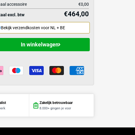
€
icaties
Stuksprijs
Hoofdproduct
1
x
Totaal accessoire
€4
Totaal excl. btw
Bekijk verzendkosten voor NL + BE
In winkelwagen
in 1 dag