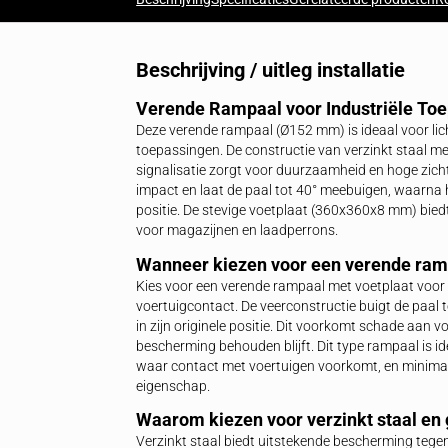
Betalen op rekening
Voor bedrijven en VvE's
Beschrijving
Specificaties
Gerelateerde 
Beschrijving / uitleg installa
Verende Rampaal voor Indust
Deze verende rampaal (Ø152 mm) is ideaa
toepassingen. De constructie van verzin
signalisatie zorgt voor duurzaamheid e
impact en laat de paal tot 40° meebuigen
positie. De stevige voetplaat (360x360x
voor magazijnen en laadperrons.