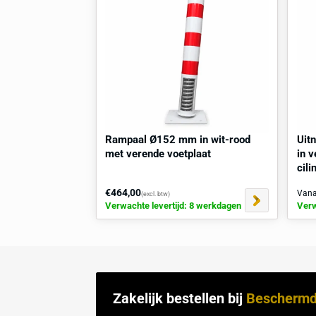
snelbouwankers
. Gebruik een steenboo
bevestigingspunten van de voetplaat. Pl
ankers in de geboorde gaten en draai de
ondergrond vlak en stabiel is om een op
garanderen.
Hulp
of
advies
nodig voor plaatsing? v
Gerelateerd / Vaak samen ge