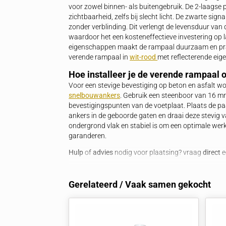
Wanneer kiezen voor een vere
Kies voor een verende rampaal met voet
voertuigcontact. De veerconstructie buig
in zijn originele positie. Dit voorkomt s
bescherming behouden blijft. Dit type ra
waar contact met voertuigen voorkomt, 
eigenschap.
Waarom kiezen voor verzinkt 
Verzinkt staal biedt uitstekende besch
voor zowel binnen- als buitengebruik. D
zichtbaarheid, zelfs bij slecht licht. D
zonder verblinding. Dit verlengt de le
waardoor het een kosteneffectieve inves
eigenschappen maakt de rampaal duurza
verende rampaal in
wit-rood
met reflec
Hoe installeer je de verende 
Voor een stevige bevestiging op beton 