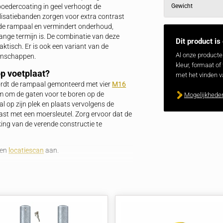
nde rampaal op voetplaat?
plaat voor extra bescherming tegen incidenteel
t de paal tot 40° mee bij impact, waarna hij terugkeert
chade aan voertuigen en infrastructuur, terwijl de
mpaal is ideaal voor magazijnen en distributiecentra,
en minimaliseert onderhoudskosten door zijn flexibele
staal en geel-zwart?
erming tegen corrosie en maakt de rampaal geschikt
e 2-laagse poedercoating in geel verhoogt de
e zwarte signalisatiebanden zorgen voor extra contrast
vensduur van de rampaal en vermindert onderhoud,
tering op lange termijn is. De combinatie van deze
am en praktisch. Er is ook een variant van de
terende eigenschappen.
rampaal op voetplaat?
en asfalt wordt de rampaal gemonteerd met vier
M16