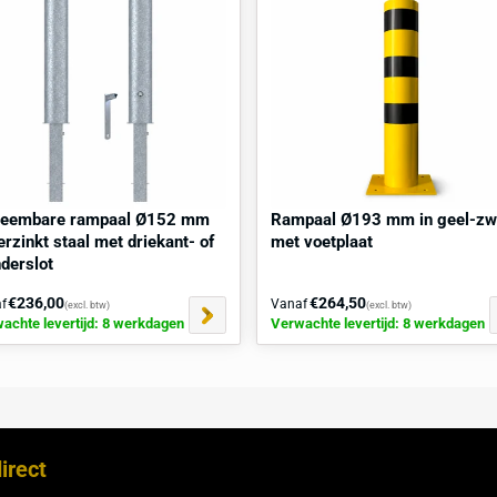
r van 16 mm om de gaten voor te boren op de
aats de paal op zijn plek en plaats vervolgens de
ze stevig vast met een moersleutel. Zorg ervoor dat de
timale werking van de verende constructie te
raag
direct
een
locatiescan
aan.
kocht