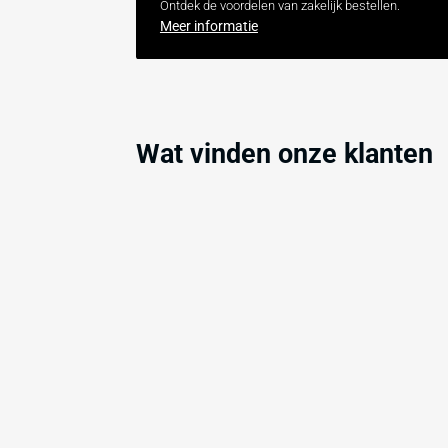
Rampaal Ø152 mm in wit-rood
met verende voetplaat
€464,00
(excl. btw)
Verwachte levertijd: 8 werkdagen
Zakelijk bestellen bij
Bes
Ontdek de voordelen van zakelijk bestel
Meer informatie