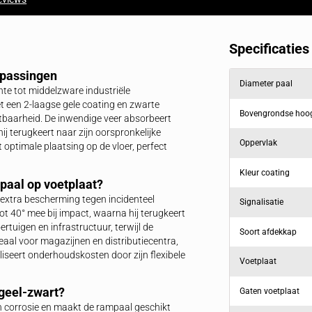
Offerte binnen 1 dag
Snelle levertijden
Direct in je mailbox
Door heel NL & BE
producten
Reviews
tie
riële Toepassingen
l voor lichte tot middelzware industriële
kt staal met een 2-laagse gele coating en zwarte
n hoge zichtbaarheid. De inwendige veer absorbeert
, waarna hij terugkeert naar zijn oorspronkelijke
8 mm) biedt optimale plaatsing op de vloer, perfect