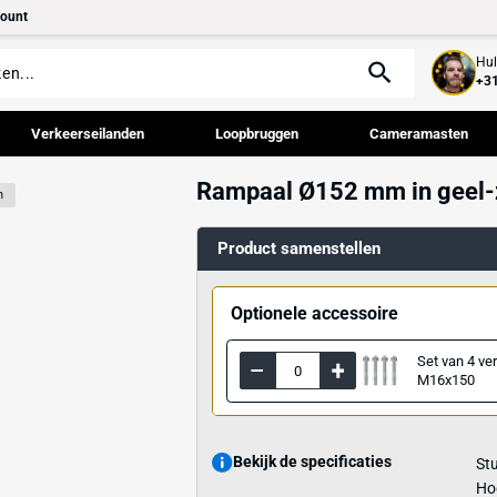
tact
Mijn account
palen
Verkeerseilanden
Loopbruggen
Rampaal Ø152
beschermpalen
Product samenst
Optionele acce