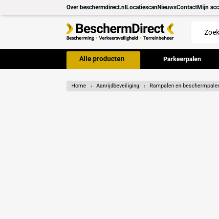
Meteen
Over beschermdirect.nl
Locatiescan
Nieuws
Con
naar de
content
Alle producten
Parkeer
Home
Aanrijdbeveiliging
Rampalen en 