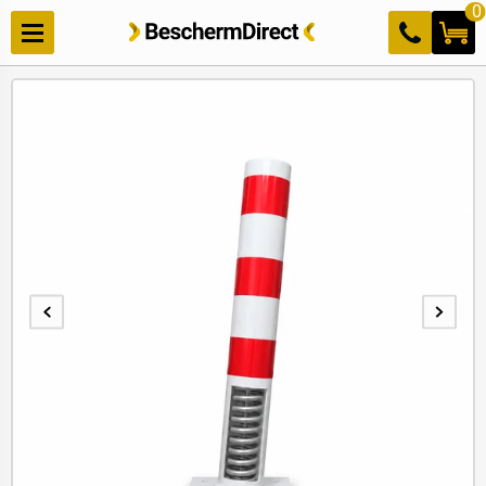
Meteen
0
naar de
content