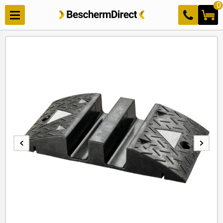
Meteen
0
naar de
content