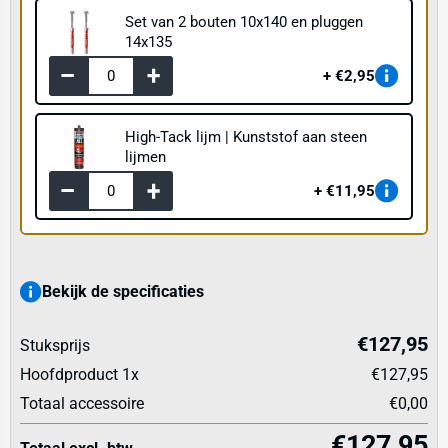
Set van 2 bouten 10x140 en pluggen
14x135
€2,95
High-Tack lijm | Kunststof aan steen
lijmen
€11,95
Bekijk de specificaties
€127,95
Stuksprijs
Hoofdproduct
1
x
€127,95
Totaal accessoire
€0,00
€127,95