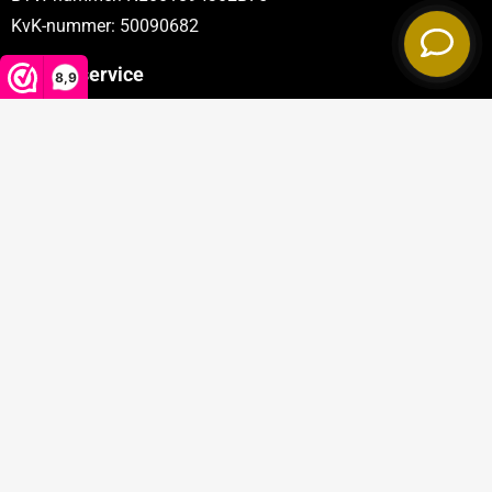
KvK-nummer: 50090682
Klantenservice
8,9
Categorieën
Sectoren
Privacy policy
|
Algemene voorwaarden
© 2026 Windmill
|
Powered by
emarkable