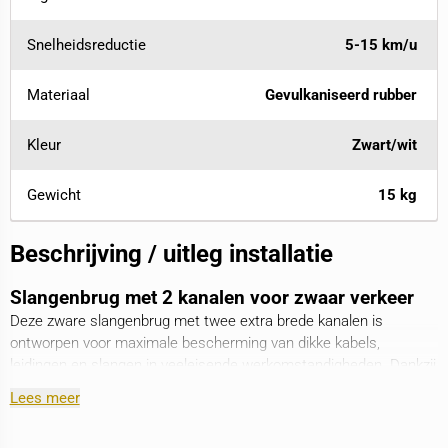
Snelheidsreductie
5-15 km/u
Materiaal
Gevulkaniseerd rubber
Kleur
Zwart/wit
Gewicht
15 kg
Beschrijving / uitleg installatie
Slangenbrug met 2 kanalen voor zwaar verkeer
Deze zware slangenbrug met twee extra brede kanalen is
ontworpen voor maximale bescherming van dikke kabels,
leidingen en slangen in veeleisende werkomstandigheden. Dankzij
de robuuste uitvoering en het slipvaste oppervlak biedt deze
Lees meer
slangenbrug een betrouwbare en veilige oplossing voor
toepassingen in onder meer bouwplaatsen, industriële zones,